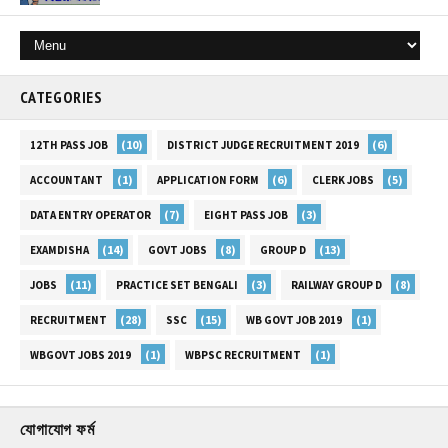
CATEGORIES
(10)
(6)
12TH PASS JOB
DISTRICT JUDGE RECRUITMENT 2019
(1)
(6)
(5)
ACCOUNTANT
APPLICATION FORM
CLERK JOBS
(7)
(3)
DATA ENTRY OPERATOR
EIGHT PASS JOB
(14)
(8)
(13)
EXAMDISHA
GOVT JOBS
GROUP D
(11)
(3)
(8)
JOBS
PRACTICE SET BENGALI
RAILWAY GROUP D
(28)
(15)
(1)
RECRUITMENT
SSC
WB GOVT JOB 2019
(1)
(1)
WBGOVT JOBS 2019
WBPSC RECRUITMENT
যোগাযোগ ফর্ম