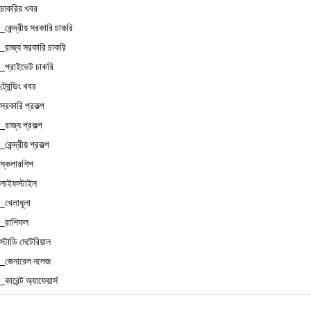
চাকরির খবর
_কেন্দ্রীয় সরকারি চাকরি
_রাজ্য সরকারি চাকরি
_প্রাইভেট চাকরি
ট্রেন্ডিং খবর
সরকারি প্রকল্প
_রাজ্য প্রকল্প
_কেন্দ্রীয় প্রকল্প
স্কলারশিপ
লাইফস্টাইল
_খেলাধূলা
_রাশিফল
স্টাডি মেটেরিয়াল
_জেনারেল নলেজ
_কারেন্ট অ্যাফেয়ার্স