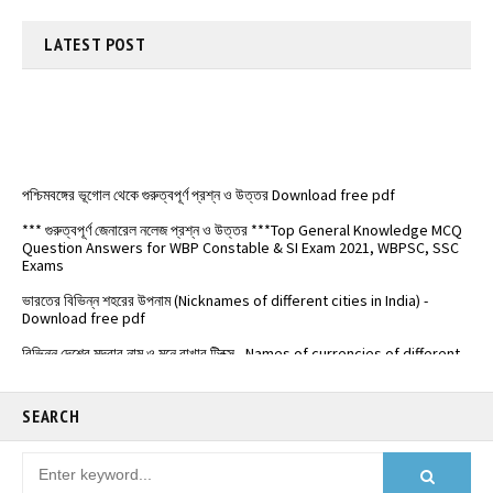
LATEST
POST
পশ্চিমবঙ্গের ভূগোল থেকে গুরুত্বপূর্ণ প্রশ্ন ও উত্তর Download free pdf
*** গুরুত্বপূর্ণ জেনারেল নলেজ প্রশ্ন ও উত্তর ***Top General Knowledge MCQ
Question Answers for WBP Constable & SI Exam 2021, WBPSC, SSC
Exams
ভারতের বিভিন্ন শহরের উপনাম (Nicknames of different cities in India) -
Download free pdf
বিভিন্ন দেশের মুদ্রার নাম ও মনে রাখার ট্রিক্স - Names of currencies of different
countries
️ভারতের জাতীয় সড়কপথ এর সম্পূর্ণ তালিকা (Free PDF) - List of National
Highways in India - @Examdisha.in
SEARCH