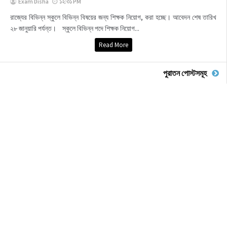
Exam Disha
১২:৩১ PM
রাজ্যের বিভিন্ন স্কুলে বিভিন্ন বিষয়ের জন্য শিক্ষক নিয়োগ, করা হচ্ছে। আবেদন শেষ তারিখ
২৮ জানুয়ারি পর্যন্ত। স্কুলে বিভিন্ন পদে শিক্ষক নিয়োগ...
Read More
পুরাতন পোস্টসমূহ