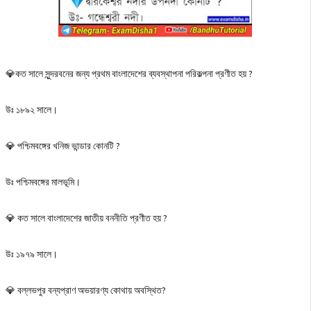
💎কত সালে সুন্দরবনের জন্য প্রথম বাংলাদেশের ব্যবস্থাপনা পরিকল্পনা প্রণীত হয় ?
উঃ ১৮৯২ সালে।
💎 পশ্চিমবঙ্গের খনিজ ভান্ডার কোনটি ?
উঃ পশ্চিমবঙ্গের মালভূমি।
💎 কত সালে বাংলাদেশের জাতীয় বননীতি প্রণীত হয় ?
উঃ ১৯৭৯ সালে।
💎 বল্লভপুর বন্যপ্রাণ অভয়ারণ্য কোথায় অবস্থিত?