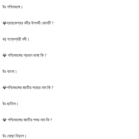
উঃ পশ্চিমবঙ্গে।
💎দ্বারকেশ্বর নদীর উপনদী কোনটি ?
ক) গন্ধেশ্বরী নদী।
💎 পশ্চিমবঙ্গের প্রধান ভাষা কি ?
উঃ বাংলা।
💎পশ্চিমবঙ্গের জাতীয় গাছের নাম কি ?
উঃ ছাতিম।
💎 পশ্চিমবঙ্গের জাতীয় পশুর নাম কি ?
উঃ মেছো বিড়াল।