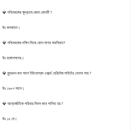
💎 পশ্চিমবঙ্গের ক্ষুদ্রতম জেলা কোনটি ?
উঃ কলকাতা।
💎 পশ্চিমবঙ্গের দক্ষিণ দিকে কোন সাগর অবস্থিত?
উঃ বঙ্গোপসাগর।
💎 সুন্দরবন কত সালে ইউনেস্কো ওয়ার্ল্ড হেরিটেজ সাইটের খেতাব পায় ?
উঃ ১৯৮৭ সালে।
💎 আন্তর্জাতিক পরিবার দিবস কবে পালিত হয় ?
উঃ ১৫ মে।