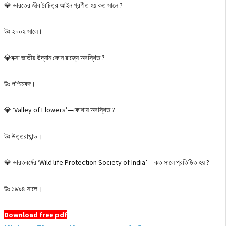
💎 ভারতের জীব বৈচিত্র আইন প্রণীত হয় কত সালে ?
উঃ ২০০২ সালে।
💎বক্সা জাতীয় উদ্যান কোন রাজ্যে অবস্থিত ?
উঃ পশ্চিমবঙ্গ।
💎 ‘Valley of Flowers’—কোথায় অবস্থিত ?
উঃ উত্তরাখান্ড।
💎 ভারতবর্ষের ‘Wild life Protection Society of India’— কত সালে প্রতিষ্ঠিত হয় ?
উঃ ১৯৯৪ সালে।
Download free pdf