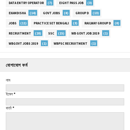
(7)
(3)
DATA ENTRY OPERATOR
EIGHT PASS JOB
(14)
(8)
(13)
EXAMDISHA
GOVT JOBS
GROUP D
(11)
(3)
(8)
JOBS
PRACTICE SET BENGALI
RAILWAY GROUP D
(28)
(15)
(1)
RECRUITMENT
SSC
WB GOVT JOB 2019
(1)
(1)
WBGOVT JOBS 2019
WBPSC RECRUITMENT
যোগাযোগ ফর্ম
নাম
ইমেল
*
বার্তা
*