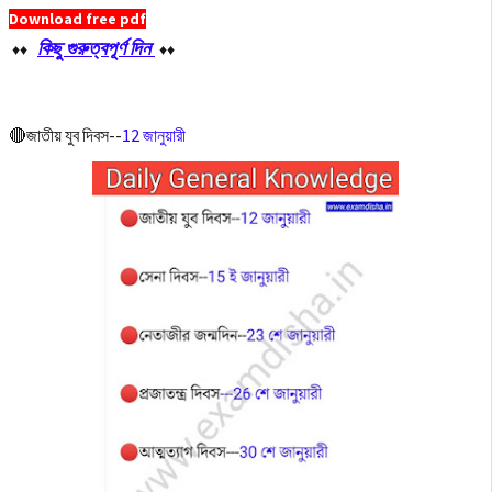
Download free pdf
কিছু গুরুত্বপূর্ণ দিন
♦️♦️
♦️♦️
🔴জাতীয় যুব দিবস--
12 জানুয়ারী