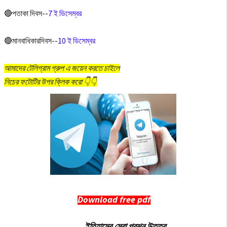
🔴পতাকা দিবস--
7 ই ডিসেম্বর
🔴মানবাধিকারদিবস--
10 ই ডিসেম্বর
আমাদের টেলিগ্রাম গ্রুপ এ জয়েন করতে চাইলে
নিচের ফটোটির উপর ক্লিক করো 👇👇
Download free pdf
ইতিহাসের সেরা প্রশ্ন উত্তর