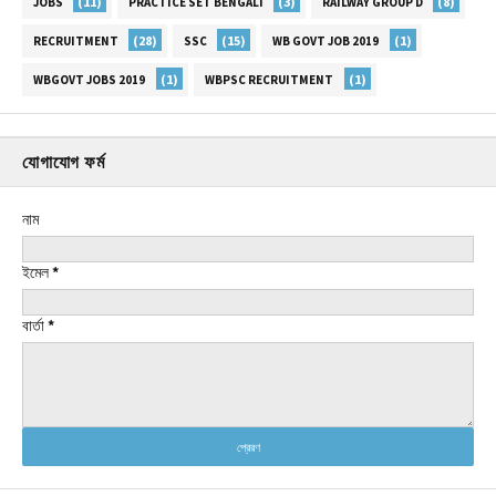
(11)
(3)
(8)
JOBS
PRACTICE SET BENGALI
RAILWAY GROUP D
(28)
(15)
(1)
RECRUITMENT
SSC
WB GOVT JOB 2019
(1)
(1)
WBGOVT JOBS 2019
WBPSC RECRUITMENT
যোগাযোগ ফর্ম
নাম
ইমেল
*
বার্তা
*