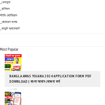
_খেলাধূলা
_রাশিফল
স্টাডি মেটেরিয়াল
_জেনারেল নলেজ
_কারেন্ট অ্যাফেয়ার্স
Most Popular
BANGLA AWAS YOJANA 2024 APPLICATION FORM PDF
DOWNLOAD | বাংলা আবাস যোজনা ফর্ম
১১:৫৫ PM