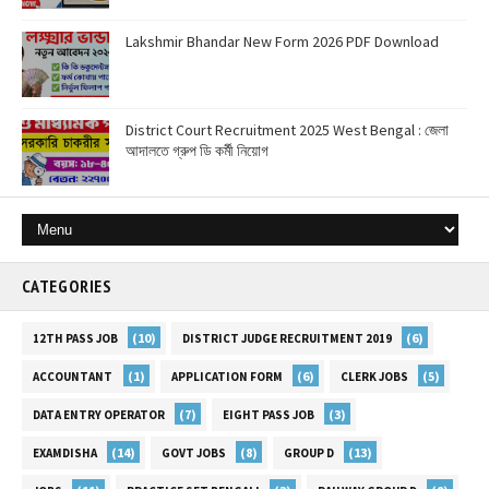
Lakshmir Bhandar New Form 2026 PDF Download
District Court Recruitment 2025 West Bengal : জেলা
আদালতে গ্রুপ ডি কর্মী নিয়োগ
CATEGORIES
(10)
(6)
12TH PASS JOB
DISTRICT JUDGE RECRUITMENT 2019
(1)
(6)
(5)
ACCOUNTANT
APPLICATION FORM
CLERK JOBS
(7)
(3)
DATA ENTRY OPERATOR
EIGHT PASS JOB
(14)
(8)
(13)
EXAMDISHA
GOVT JOBS
GROUP D