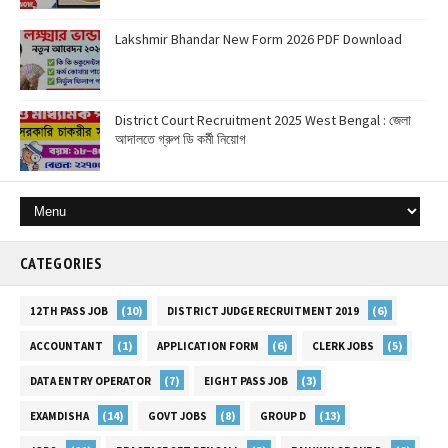
Lakshmir Bhandar New Form 2026 PDF Download
District Court Recruitment 2025 West Bengal : জেলা
আদালতে গ্রুপ ডি কর্মী নিয়োগ
CATEGORIES
(10)
(6)
12TH PASS JOB
DISTRICT JUDGE RECRUITMENT 2019
(1)
(6)
(5)
ACCOUNTANT
APPLICATION FORM
CLERK JOBS
(7)
(3)
DATA ENTRY OPERATOR
EIGHT PASS JOB
(14)
(8)
(13)
EXAMDISHA
GOVT JOBS
GROUP D