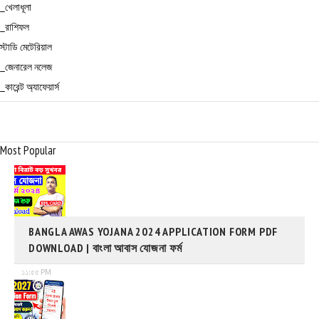
_খেলাধূলা
_রাশিফল
স্টাডি মেটেরিয়াল
_জেনারেল নলেজ
_কারেন্ট অ্যাফেয়ার্স
Most Popular
BANGLA AWAS YOJANA 2024 APPLICATION FORM PDF
DOWNLOAD | বাংলা আবাস যোজনা ফর্ম
১১:৫৫ PM