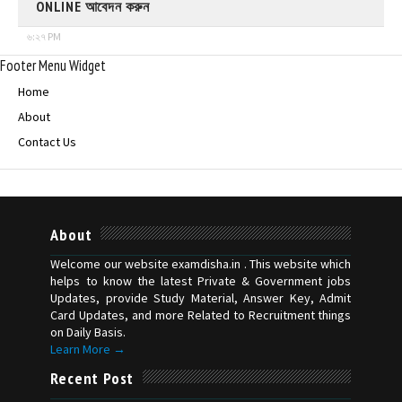
ONLINE আবেদন করুন
৬:২৭ PM
Footer Menu Widget
Home
About
Contact Us
About
Welcome our website examdisha.in . This website which
helps to know the latest Private & Government jobs
Updates, provide Study Material, Answer Key, Admit
Card Updates, and more Related to Recruitment things
on Daily Basis.
Learn More →
Recent Post