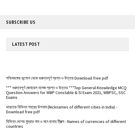
SUBSCRIBE US
LATEST
POST
পশ্চিমবঙ্গের ভূগোল থেকে গুরুত্বপূর্ণ প্রশ্ন ও উত্তর Download free pdf
*** গুরুত্বপূর্ণ জেনারেল নলেজ প্রশ্ন ও উত্তর ***Top General Knowledge MCQ
Question Answers for WBP Constable & SI Exam 2021, WBPSC, SSC
Exams
ভারতের বিভিন্ন শহরের উপনাম (Nicknames of different cities in India) -
Download free pdf
বিভিন্ন দেশের মুদ্রার নাম ও মনে রাখার ট্রিক্স - Names of currencies of different
countries
️ভারতের জাতীয় সড়কপথ এর সম্পূর্ণ তালিকা (Free PDF) - List of National
Highways in India - @Examdisha.in