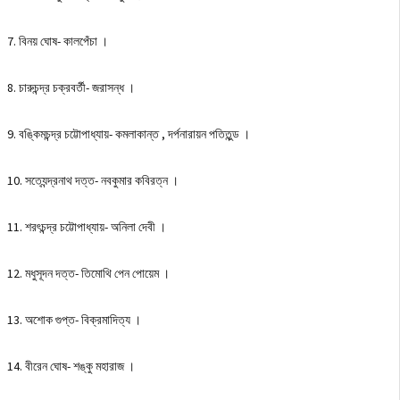
7. বিনয় ঘােষ- কালপেঁচা ।
8. চারুচন্দ্র চক্রবর্তী- জরাসন্ধ ।
9. বঙ্কিমচন্দ্র চট্টোপাধ্যায়- কমলাকান্ত , দর্পনারায়ন পতিতুন্ড ।
10. সত্যেন্দ্রনাথ দত্ত- নবকুমার কবিরত্ন ।
11. শরৎচন্দ্র চট্টোপাধ্যায়- অনিলা দেবী ।
12. মধুসূদন দত্ত- তিমােথি পেন পােয়েম ।
13. অশােক গুপ্ত- বিক্রমাদিত্য ।
14. বীরেন ঘােষ- শঙ্কু মহারাজ ।