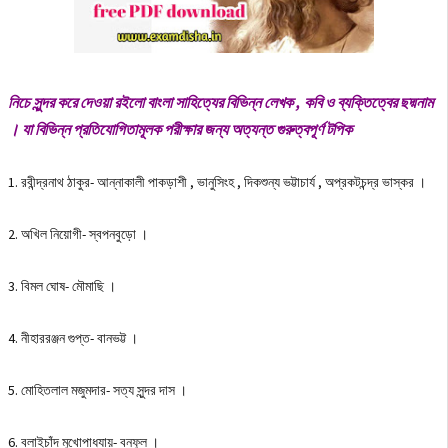
নিচে সুন্দর করে দেওয়া রইলাে বাংলা সাহিত্যের বিভিন্ন লেখক , কবি ও ব্যক্তিত্বের ছদ্মনাম
। যা বিভিন্ন প্রতিযোগিতামূলক পরীক্ষার জন্য অত্যন্ত গুরুত্বপূর্ণ টপিক
1. রবীন্দ্রনাথ ঠাকুর- আন্নাকালী পাকড়াশী , ভানুসিংহ , দিকশুন্য ভট্টাচার্য , অপ্রকটচন্দ্র ভাস্কর ।
2. অখিল নিয়ােগী- স্বপনবুড়াে ।
3. বিমল ঘােষ- মৌমাছি ।
4. নীহাররঞ্জন গুপ্ত- বানভট্ট ।
5. মােহিতলাল মজুমদার- সত্য সুন্দর দাস ।
6. বলাইচাঁদ মুখােপাধ্যায়- বনফুল ।