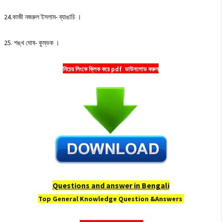
24.কাজী নজরুল ইসলাম- ব্যাঙাচি ।
25. শঙ্খ ঘােষ- কুম্ভক ।
নিচের লিংকে ক্লিক করে pdf ডাউনলোড করুন
Questions and answer in Bengali
Top General Knowledge Question &Answers