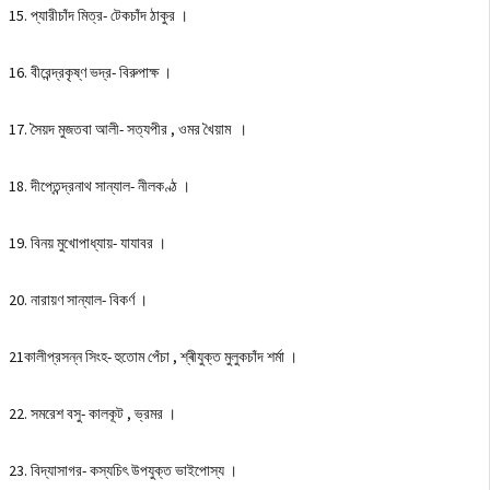
15. প্যারীচাঁদ মিত্র- টেকচাঁদ ঠাকুর ।
16. বীরেন্দ্রকৃষ্ণ ভদ্র- বিরুপাক্ষ ।
17. সৈয়দ মুজতবা আলী- সত্যপীর , ওমর খৈয়াম ।
18. দীপ্তেন্দ্রনাথ সান্যাল- নীলকণ্ঠ ।
19. বিনয় মুখােপাধ্যায়- যাযাবর ।
20. নারায়ণ সান্যাল- বিকর্ণ ।
21কালীপ্রসন্ন সিংহ- হুতােম পেঁচা , শ্ৰীযুক্ত মুলুকচাঁদ শর্মা ।
22. সমরেশ বসু- কালকূট , ভ্রমর ।
23. বিদ্যাসাগর- কস্যচিৎ উপযুক্ত ভাইপােস্য ।