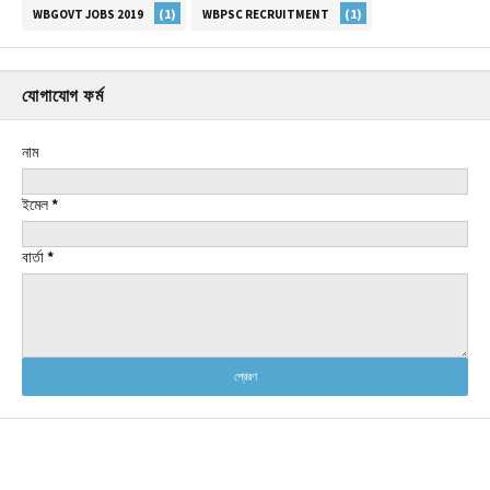
(1)
(1)
WBGOVT JOBS 2019
WBPSC RECRUITMENT
যোগাযোগ ফর্ম
নাম
ইমেল
*
বার্তা
*