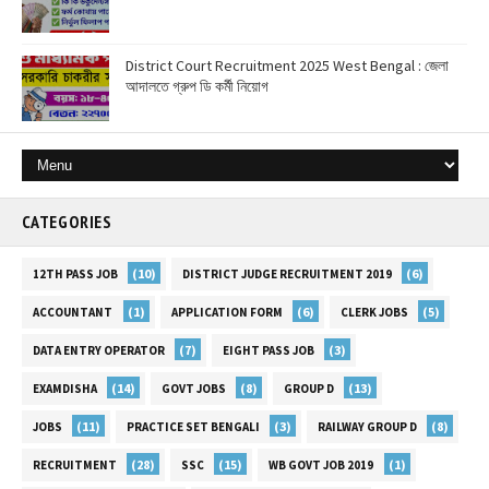
District Court Recruitment 2025 West Bengal : জেলা
আদালতে গ্রুপ ডি কর্মী নিয়োগ
CATEGORIES
(10)
(6)
12TH PASS JOB
DISTRICT JUDGE RECRUITMENT 2019
(1)
(6)
(5)
ACCOUNTANT
APPLICATION FORM
CLERK JOBS
(7)
(3)
DATA ENTRY OPERATOR
EIGHT PASS JOB
(14)
(8)
(13)
EXAMDISHA
GOVT JOBS
GROUP D
(11)
(3)
(8)
JOBS
PRACTICE SET BENGALI
RAILWAY GROUP D
(28)
(15)
(1)
RECRUITMENT
SSC
WB GOVT JOB 2019