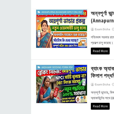
অন্নপূর্ণা ভ
ANNAPURNA BHANDAR APPLY ONLINE
(Annapurn
Exam Disha
পশ্চিমবঙ্গ সরকার র
প্রকল্প চালু করেছে
Read More
ব্যাংক অ্যা
AADHAAR SEEDING FORM PDF
ফিলাপ পদ্
Exam Disha
অন্নপূর্ণা ভান্ডার, 
অ্যাকাউন্টের সাথে D
Read More