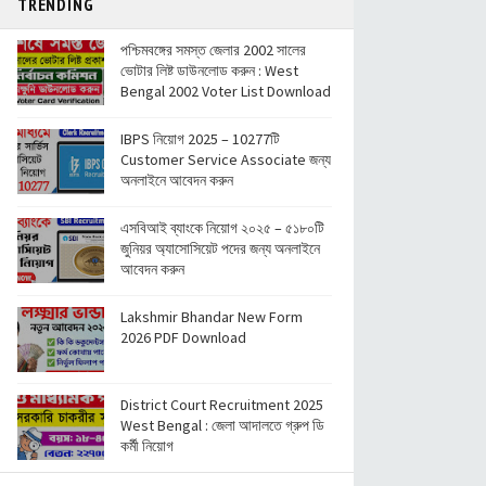
TRENDING
cities in India) - Download free pdf
বিভিন্ন দেশের মুদ্রার নাম ও মনে রাখার ট্রিক্স - Names of
পশ্চিমবঙ্গের সমস্ত জেলার 2002 সালের
currencies of different countries
ভোটার লিষ্ট ডাউনলোড করুন : West
️ভারতের জাতীয় সড়কপথ এর সম্পূর্ণ তালিকা (Free PDF) - List
Bengal 2002 Voter List Download
of National Highways in India - @Examdisha.in
IBPS নিয়োগ 2025 – 10277টি
Customer Service Associate জন্য
অনলাইনে আবেদন করুন
এসবিআই ব্যাংকে নিয়োগ ২০২৫ – ৫১৮০টি
জুনিয়র অ্যাসোসিয়েট পদের জন্য অনলাইনে
আবেদন করুন
Lakshmir Bhandar New Form
2026 PDF Download
District Court Recruitment 2025
West Bengal : জেলা আদালতে গ্রুপ ডি
কর্মী নিয়োগ