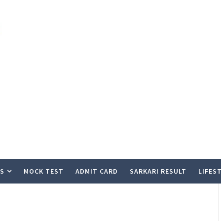
S
MOCK TEST
ADMIT CARD
SARKARI RESULT
LIFES