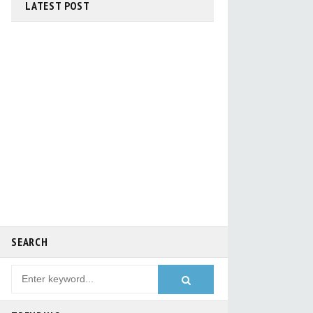
LATEST
POST
পশ্চিমবঙ্গের ভূগোল থেকে গুরুত্বপূর্ণ প্রশ্ন ও উত্তর Download
free pdf
SEARCH
*** গুরুত্বপূর্ণ জেনারেল নলেজ প্রশ্ন ও উত্তর ***Top
General Knowledge MCQ Question Answers for
WBP Constable & SI Exam 2021, WBPSC, SSC
Exams
ভারতের বিভিন্ন শহরের উপনাম (Nicknames of different