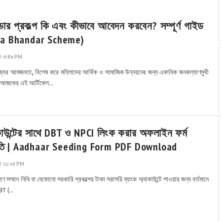
ান্ডার প্রকল্প কি এবং কীভাবে আবেদন করবেন? সম্পূর্ণ গাইড
a Bhandar Scheme)
৩:৪৯ PM
াজ্যের আমজনতা, বিশেষ করে মহিলাদের আর্থিক ও সামাজিক উন্নয়নের জন্য একাধিক জনকল্যাণমুখী
। আজকের এই আর্টিকেল...
কাউন্টের সাথে DBT ও NPCI লিংক করার অফলাইন ফর্ম
ধতি | Aadhaar Seeding Form PDF Download
১১:২৫ PM
কিষাণ সম্মান নিধি বা যেকোনো সরকারি প্রকল্পের টাকা সরাসরি ব্যাংক অ্যাকাউন্টে পাওয়ার জন্য বর্তমানে
BT (...