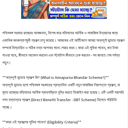
পশ্চিমবঙ্গ সরকার রাজ্যের আমজনতা, বিশেষ করে মহিলাদের আর্থিক ও সামাজিক উন্নয়নের জন্য
একাধিক জনকল্যাণমুখী প্রকল্প চালু করেছে। আজকের এই আর্টিকেলে আমরা অন্নপূর্ণা ভান্ডার প্রকল্প
সম্পর্কে বিস্তারিত ও সঠিক তথ্য আপনার সাথে শেয়ার করব। কারা এই সুবিধা পাবেন, কত টাকা
পাওয়া যাবে, কীভাবে আবেদন করবেন এবং স্ট্যাটাস কীভাবে চেক করবেন - সব জানতে শেষ পর্যন্ত
পড়ুন।
**অন্নপূর্ণা ভান্ডার প্রকল্প কি? (What is Annapurna Bhandar Scheme?)**
অন্নপূর্ণা ভান্ডার হলো পশ্চিমবঙ্গ সরকারের প্রস্তাবিত একটি নতুন সামাজিক নিরাপত্তা প্রকল্প, যা
মূলত রাজ্যের মহিলাদের আর্থিক স্বাবলম্বিতা বৃদ্ধি করতে ডিজাইন করা হয়েছে। এটি একটি সরাসরি
নগদ হস্তান্তর প্রকল্প (Direct Benefit Transfer - DBT Scheme) হিসেবে পরিচিতি
পাচ্ছে।
**কারা এই প্রকল্পের সুবিধা পাবেন? (Eligibility Criteria)**