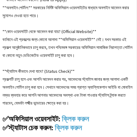
**অনলাইন পোর্টাল:** সরকারের নির্দিষ্ট অফিসিয়াল ওয়েবসাইটের মাধ্যমে অনলাইন আবেদন করার
সুযোগও দেওয়া হতে পারে।
**কোন ওয়েবসাইট থেকে আবেদন করা যায়? (Official Website)**
বর্তমানে এই প্রকল্পের জন্য কোনো আলাদা **অফিসিয়াল ওয়েবসাইট** নেই। যখন সরকার এই
প্রকল্প আনুষ্ঠানিকভাবে চালু করবে, তখন পশ্চিমবঙ্গ সরকারের অফিসিয়াল সামাজিক নিরাপত্তা পোর্টাল
বা কোনো নতুন ডেডিকেটেড ওয়েবসাইট চালু করা হবে।
**স্ট্যাটাস কীভাবে দেখা যাবে? (Status Check)**
প্রকল্পটি চালু হলে এবং আপনি আবেদন করার পর, আবেদনের স্ট্যাটাস জানার জন্য আলাদা একটি
অনলাইন পোর্টাল চালু করা হবে। সেখানে আবেদনের সময় প্রাপ্ত অ্যাপ্লিকেশান আইডি বা মোবাইল
নম্বর ব্যবহার করে আপনি আপনার আবেদনের অবস্থা এবং টাকা পাওয়ার স্ট্যাটাস ট্র্যাক করতে
পারবেন, যেমনটা লক্ষ্মীর ভান্ডারের ক্ষেত্রে করা হয়।
✅অফিসিয়াল ওয়েবসাইট:
ক্লিক করুন
✅স্ট্যাটাস চেক করুন:
ক্লিক করুন