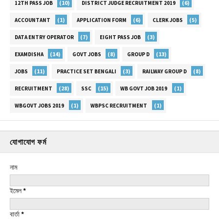
(10)
(6)
12TH PASS JOB
DISTRICT JUDGE RECRUITMENT 2019
(1)
(6)
(5)
ACCOUNTANT
APPLICATION FORM
CLERK JOBS
(7)
(3)
DATA ENTRY OPERATOR
EIGHT PASS JOB
(14)
(8)
(13)
EXAMDISHA
GOVT JOBS
GROUP D
(11)
(3)
(8)
JOBS
PRACTICE SET BENGALI
RAILWAY GROUP D
(28)
(15)
(1)
RECRUITMENT
SSC
WB GOVT JOB 2019
(1)
(1)
WBGOVT JOBS 2019
WBPSC RECRUITMENT
যোগাযোগ ফর্ম
নাম
ইমেল
*
বার্তা
*