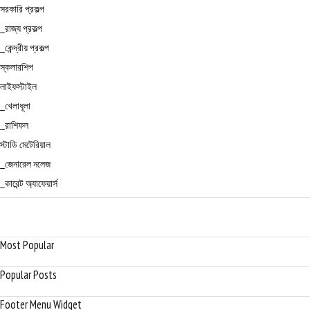
সরকারি প্রকল্প
_রাজ্য প্রকল্প
_কেন্দ্রীয় প্রকল্প
স্কলারশিপ
লাইফস্টাইল
_খেলাধূলা
_রাশিফল
স্টাডি মেটেরিয়াল
_জেনারেল নলেজ
_কারেন্ট অ্যাফেয়ার্স
Most Popular
Popular Posts
Footer Menu Widget