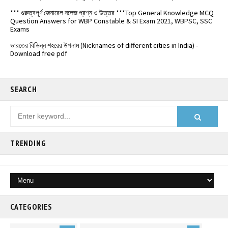
*** গুরুত্বপূর্ণ জেনারেল নলেজ প্রশ্ন ও উত্তর ***Top General Knowledge MCQ
Question Answers for WBP Constable & SI Exam 2021, WBPSC, SSC
Exams
ভারতের বিভিন্ন শহরের উপনাম (Nicknames of different cities in India) -
Download free pdf
বিভিন্ন দেশের মুদ্রার নাম ও মনে রাখার ট্রিক্স - Names of currencies of different
countries
️ভারতের জাতীয় সড়কপথ এর সম্পূর্ণ তালিকা (Free PDF) - List of National
SEARCH
Highways in India - @Examdisha.in
TRENDING
CATEGORIES