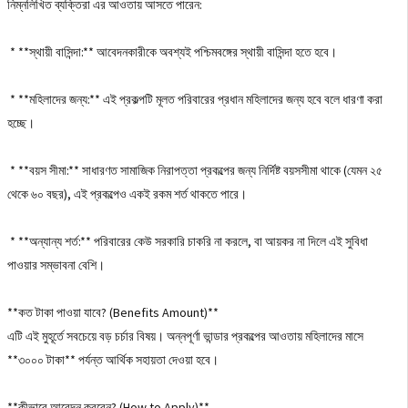
নিম্নলিখিত ব্যক্তিরা এর আওতায় আসতে পারেন:
* **স্থায়ী বাসিন্দা:** আবেদনকারীকে অবশ্যই পশ্চিমবঙ্গের স্থায়ী বাসিন্দা হতে হবে।
* **মহিলাদের জন্য:** এই প্রকল্পটি মূলত পরিবারের প্রধান মহিলাদের জন্য হবে বলে ধারণা করা
হচ্ছে।
* **বয়স সীমা:** সাধারণত সামাজিক নিরাপত্তা প্রকল্পের জন্য নির্দিষ্ট বয়সসীমা থাকে (যেমন ২৫
থেকে ৬০ বছর), এই প্রকল্পেও একই রকম শর্ত থাকতে পারে।
* **অন্যান্য শর্ত:** পরিবারের কেউ সরকারি চাকরি না করলে, বা আয়কর না দিলে এই সুবিধা
পাওয়ার সম্ভাবনা বেশি।
**কত টাকা পাওয়া যাবে? (Benefits Amount)**
এটি এই মুহূর্তে সবচেয়ে বড় চর্চার বিষয়। অন্নপূর্ণা ভান্ডার প্রকল্পের আওতায় মহিলাদের মাসে
**৩০০০ টাকা** পর্যন্ত আর্থিক সহায়তা দেওয়া হবে।
**কীভাবে আবেদন করবেন? (How to Apply)**