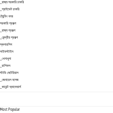
_রাজ্য সরকারি চাকরি
_প্রাইভেট চাকরি
ট্রেন্ডিং খবর
সরকারি প্রকল্প
_রাজ্য প্রকল্প
_কেন্দ্রীয় প্রকল্প
স্কলারশিপ
লাইফস্টাইল
_খেলাধূলা
_রাশিফল
স্টাডি মেটেরিয়াল
_জেনারেল নলেজ
_কারেন্ট অ্যাফেয়ার্স
Most Popular