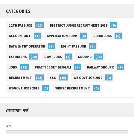
CATEGORIES
(10)
(6)
12TH PASS JOB
DISTRICT JUDGE RECRUITMENT 2019
(1)
(6)
(5)
ACCOUNTANT
APPLICATION FORM
CLERK JOBS
(7)
(3)
DATA ENTRY OPERATOR
EIGHT PASS JOB
(14)
(8)
(13)
EXAMDISHA
GOVT JOBS
GROUP D
(11)
(3)
(8)
JOBS
PRACTICE SET BENGALI
RAILWAY GROUP D
(28)
(15)
(1)
RECRUITMENT
SSC
WB GOVT JOB 2019
(1)
(1)
WBGOVT JOBS 2019
WBPSC RECRUITMENT
যোগাযোগ ফর্ম
নাম