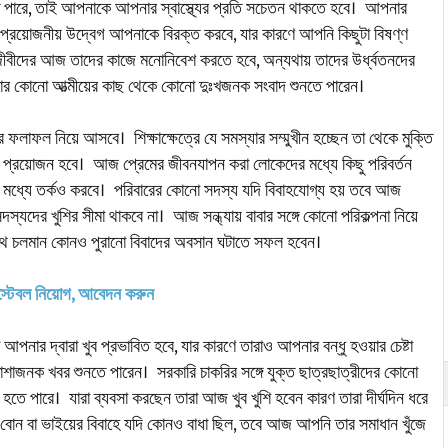
তে পারে, তাই আপনাকে আপনার স্বাস্থ্যের প্রতি সচেতন থাকতে হবে। আপনার
অপ্রয়োজনীয় উদ্বেগ আপনাকে বিরক্ত করবে, যার কারণে আপনি কিছুটা বিষণ্ণ
বীদের আজ তাদের কাজে মনোনিবেশ করতে হবে, অন্যথায় তাদের উর্ধ্বতনদের
নার কোনো আত্মীয়ের কাছ থেকে কোনো দুঃখজনক সংবাদ শুনতে পারেন।
ফল নিয়ে আসবে। শিক্ষাক্ষেত্রে যে সমস্যার সম্মুখীন হচ্ছেন তা থেকে মুক্তি
ের প্রয়োজন হবে। আজ প্রেমের জীবনযাপন করা লোকেদের মধ্যে কিছু পরিবর্তন
ের মধ্যে তর্কও করবে। পরিবারের কোনো সদস্য যদি বিবাহযোগ্য হয় তবে আজ
্যদের খুশির সীমা থাকবে না। আজ সন্ধ্যায় বাবার সঙ্গে কোনো পরিকল্পনা নিয়ে
চলমান কোনও পুরানো বিবাদের অবসান ঘটাতে সফল হবেন।
স্টেবল নিয়োগ, আবেদন করুন
পনার দ্বারা খুব প্রভাবিত হবে, যার কারণে তারাও আপনার বন্ধু হওয়ার চেষ্টা
নক খবর শুনতে পারেন। সরকারি চাকরির সঙ্গে যুক্ত ছাত্রছাত্রীদের কোনো
ে পারে। যারা ব্যবসা করছেন তারা আজ খুব খুশি হবেন কারণ তারা দীর্ঘদিন ধরে
বোন বা ভাইয়ের বিবাহে যদি কোনও বাধা ছিল, তবে আজ আপনি তার সমাধান খুঁজে