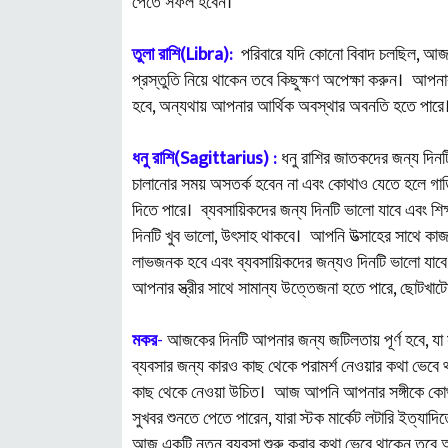
পেতে সফল হবেন।
তুলা রাশি(Libra):
পরিবারে যদি কোনো বিবাদ চলছিল, আজ তা
প্রস্তুতি নিয়ে থাকেন তবে কিছুক্ষণ অপেক্ষা করুন। আপনা
হবে, অন্যথায় আপনার আর্থিক অবস্থার অবনতি হতে পারে
ধনু রাশি(Sagittarius) :
ধনু রাশির জাতকদের জন্য দিনটি দ
চালানোর সময় অসতর্ক হবেন না এবং কোথাও যেতে হলে গাড়ি
দিতে পারে। ব্যবসায়িকদের জন্য দিনটি ভালো যাবে এবং শ
দিনটি খুব ভালো, উৎসাহ থাকবে। আপনি উত্সাহের সাথে কাজগু
লাভজনক হবে এবং ব্যবসায়িকদের জন্যও দিনটি ভালো যাবে, 
আপনার স্ত্রীর সাথে সামান্য উত্তেজনা হতে পারে, ছোটখাটো
মকর
-
আজকের দিনটি আপনার জন্য জটিলতায় পূর্ণ হবে, য
ব্যবসার জন্য কারও কাছ থেকে পরামর্শ নেওয়ার কথা ভেবে
কাছ থেকে নেওয়া উচিত। আজ আপনি আপনার সঙ্গীকে কোথাও 
সুখবর শুনতে পেতে পারেন, যারা স্টক মার্কেট লটারি ইত্
আজ একটি নতুন ব্যবসা শুরু করার কথা ভেবে থাকেন তবে অপ