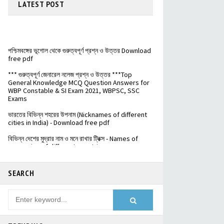
LATEST
POST
পশ্চিমবঙ্গের ভূগোল থেকে গুরুত্বপূর্ণ প্রশ্ন ও উত্তর Download
free pdf
*** গুরুত্বপূর্ণ জেনারেল নলেজ প্রশ্ন ও উত্তর ***Top
General Knowledge MCQ Question Answers for
WBP Constable & SI Exam 2021, WBPSC, SSC
Exams
ভারতের বিভিন্ন শহরের উপনাম (Nicknames of different
cities in India) - Download free pdf
বিভিন্ন দেশের মুদ্রার নাম ও মনে রাখার ট্রিক্স - Names of
currencies of different countries
️ভারতের জাতীয় সড়কপথ এর সম্পূর্ণ তালিকা (Free PDF) - List
of National Highways in India - @Examdisha.in
SEARCH