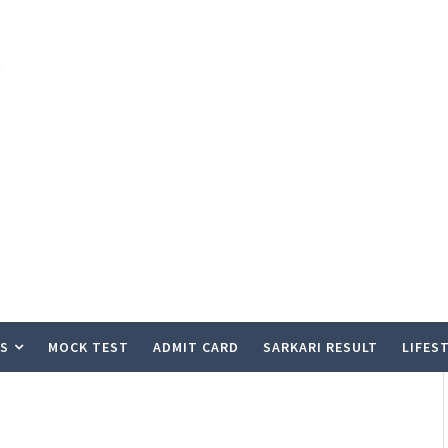
S
MOCK TEST
ADMIT CARD
SARKARI RESULT
LIFES