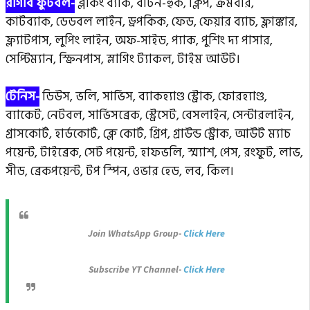
রাগবি ফুটবল-
ব্লকিং ব্যাক, বাটন-হুক, ক্লিপ, ক্রমবার,
কাটব্যাক, ডেডবল লাইন, ড্রপকিক, ফেড, ফেয়ার ব্যাচ, ফ্লাঙ্কার,
ফ্ল্যাটপাস, লুপিং লাইন, অফ-সাইড, প্যাক, পুশিং দ্য পাসার,
সেপ্টিম্যান, স্ক্রিনপাস, স্লাগিং ট্যাকল, টাইম আউট।
টেনিস-
ডিউস, ভলি, সার্ভিস, ব্যাকহ্যাণ্ড স্ট্রোক, ফোরহ্যাণ্ড,
ব্যাকেট, নেটবল, সার্ভিসব্রেক, স্ট্রেসেট, বেসলাইন, সেন্টারলাইন,
গ্রাসকোর্ট, হার্ডকোর্ট, ক্লে কোর্ট, গ্রিপ, গ্রাউন্ড স্ট্রোক, আউট ম্যাচ
পয়েন্ট, টাইব্রেক, সেট পয়েন্ট, হাফভলি, স্ম্যাশ, পেস, রংফুট, লাভ,
সীড, ব্রেকপয়েন্ট, টপ স্পিন, ওভার হেড, লব, কিল।
Join WhatsApp Group-
Click Here
Subscribe YT Channel-
Click Here