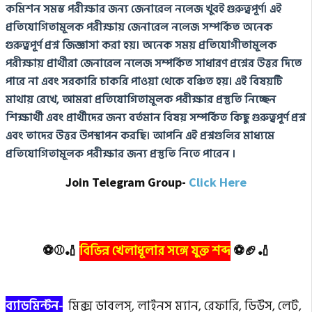
কমিশন সমস্ত পরীক্ষার জন্য জেনারেল নলেজ খুবই গুরুত্বপূর্ণ।
এই
প্রতিযোগিতামূলক পরীক্ষায়
জেনারেল নলেজ
সম্পর্কিত অনেক
গুরুত্বপূর্ণ প্রশ্ন জিজ্ঞাসা করা হয়।
অনেক সময় প্রতিযোগীতামূলক
পরীক্ষায় প্রার্থীরা
জেনারেল নলেজ
সম্পর্কিত সাধারণ প্রশ্নের উত্তর দিতে
পারে না এবং সরকারি চাকরি পাওয়া থেকে বঞ্চিত হয়।
এই বিষয়টি
মাথায় রেখে, আমরা প্রতিযোগিতামূলক পরীক্ষার প্রস্তুতি নিচ্ছেন
শিক্ষার্থী এবং প্রার্থীদের জন্য বর্তমান বিষয় সম্পর্কিত কিছু গুরুত্বপূর্ণ প্রশ্ন
এবং তাদের উত্তর উপস্থাপন করছি।
আপনি এই প্রশ্নগুলির মাধ্যমে
প্রতিযোগিতামূলক পরীক্ষার জন্য প্রস্তুতি নিতে পারেন ।
Join Telegram Group-
Click Here
⚽⚾🏏
বিভিন্ন খেলাধূলার সঙ্গে যুক্ত শব্দ
⚽🏈🏏
ব্যাডমিন্টন-
মিক্স ডাবলস্, লাইনস ম্যান, রেফারি, ডিউস, লেট,