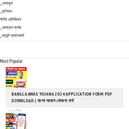
_খেলাধূলা
_রাশিফল
স্টাডি মেটেরিয়াল
_জেনারেল নলেজ
_কারেন্ট অ্যাফেয়ার্স
Most Popular
BANGLA AWAS YOJANA 2024 APPLICATION FORM PDF
DOWNLOAD | বাংলা আবাস যোজনা ফর্ম
১১:৫৫ PM