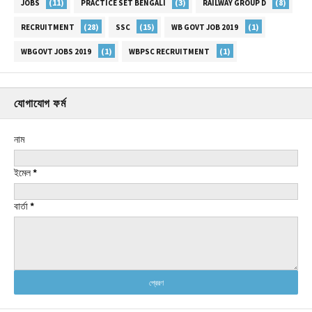
(11)
(3)
(8)
JOBS
PRACTICE SET BENGALI
RAILWAY GROUP D
(28)
(15)
(1)
RECRUITMENT
SSC
WB GOVT JOB 2019
(1)
(1)
WBGOVT JOBS 2019
WBPSC RECRUITMENT
যোগাযোগ ফর্ম
নাম
ইমেল
*
বার্তা
*