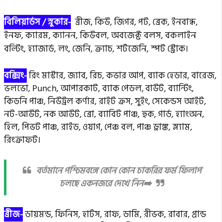
বিলিয়ার্ডস / স্নুকার-
ব্রীজ, কিউ, জিগর, পট, ব্রেক, ইনবান্ধ,
ইনফ, ক্যারম, ক্যানন, কিউবল, অবজেক্ট বলস, বকলাইন
বল্টিং, হ্যাজার্ড, লং, জেনি, ক্র্যাচ, শর্টজেনি, স্পট স্ট্রোক।
বক্সিং-
রিং মাস্টার, জ্যাব, রিচ, কভার আপ, ব্যাক হেডার, বারেজ,
ভলভো, Punch, আপারকাট, ব্যাক পেডল,
বাউট, ব্যান্টিং,
কিডনি পাঞ্চ, নিউট্রল কর্ণার, রাইট ক্রস, সুইং, সেকেন্ডস আইট,
নট-আউট, নক আউট, ব্রো, ব্যাবিট পাঞ্চ, হুক, গার্ড, হ্যাংঅন,
হিল, পিভট পাঞ্চ, রাইড, ওয়াগ, পেঞ্চ বল, পাঞ্চ ড্রাঙ্ক, স্ল্যাম,
রিংক্রাফট।
বর্তমানে পশ্চিমবঙ্গে কোন কোন চাকরির ফর্ম ফিলাপ
চলছে একনজরে দেখে নিন➡️
ব্রীজ-
ডায়মন্ড, ফিনিস, হার্টস, রাফ, ডামি, রীভক, রাবার, গ্রান্ড