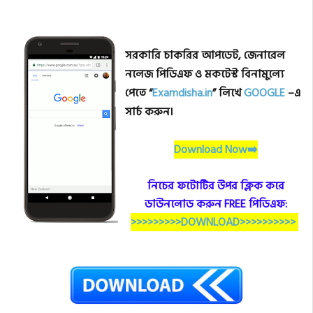
সরকারি চাকরির আপডেট, জেনারেল
নলেজ পিডিএফ ও মকটেস্ট বিনামুল্যে
পেতে “
Examdisha.in
” লিখে
GOOGLE
–এ
সার্চ করুন।
Download Now➡️
নিচের ফটোটির উপর ক্লিক করে
ডাউনলোড করুন FREE পিডিএফ:
>>>>>>>>>DOWNLOAD>>>>>>>>>>