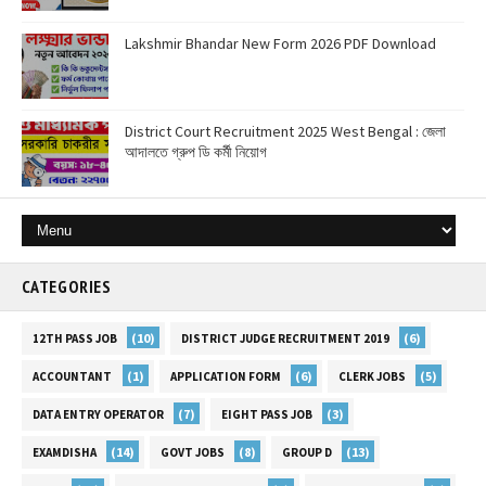
Lakshmir Bhandar New Form 2026 PDF Download
District Court Recruitment 2025 West Bengal : জেলা
আদালতে গ্রুপ ডি কর্মী নিয়োগ
CATEGORIES
(10)
(6)
12TH PASS JOB
DISTRICT JUDGE RECRUITMENT 2019
(1)
(6)
(5)
ACCOUNTANT
APPLICATION FORM
CLERK JOBS
(7)
(3)
DATA ENTRY OPERATOR
EIGHT PASS JOB
(14)
(8)
(13)
EXAMDISHA
GOVT JOBS
GROUP D