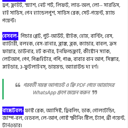
ড্রপ, ফ্লাইট, স্ম্যাশ, নেট শর্ট, লিফট, লাভ-অল, লো-- সারভিস,
হাই সার্ভিস, পেন হ্যান্ডেলপুশ, সার্ভিস ব্রেক, সেট-পয়েন্ট, ম্যাচ
পয়েন্ট।
বেসবল-
পিচার প্লেট, পুট-আউট, স্টাইক, হোম, বান্টিং, বেস,
ব্যাটারী, বলহক, বেস-রানার, ব্লাঙ্ক, ব্লক, ক্যাচার, বাবল, ক্রস
ফায়ার, ডাউনার, হট কর্নার, ইনফিল্ডফ্লাই, কীস্টোন স্যাক,
লেটআপ, পেগ, পিঞ্চহিটার, পপি, পাঞ্চ, বাবার বান আপ, সিঙ্কার,
স্লাইডার, 3-ফুটলাইনস্, ডায়মন্ড, অ্যারাউন্ড দ্য হর্ণ।
পরবর্তী সমস্ত আপডেট ও ফ্রি PDF পেতে আমাদের
WhatsApp গ্রুপে জয়েন করুন
বাস্কেটবল-
ফাস্ট ব্রেক, অ্যাসিস্ট, ড্রিবলিং, ডাক, গোলটেন্ডিং,
জাম্প-বল, হেডবল, লে-আপ, পোস্ট স্ক্রীনিং স্টিল,
ট্যাপ, থ্রী পয়েন্ট,
টার্নওভার।