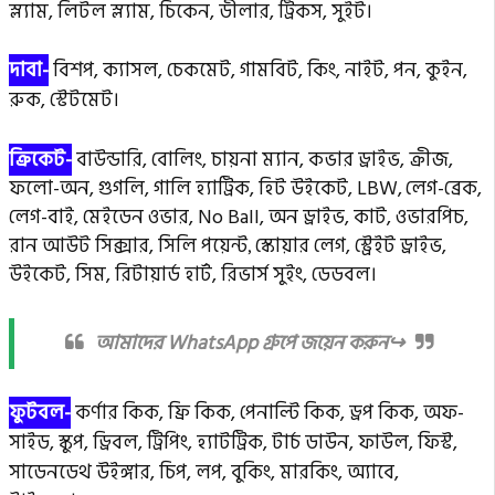
স্ল্যাম, লিটল স্ল্যাম, চিকেন, ডীলার, ট্রিকস, সুইট।
দাবা-
বিশপ, ক্যাসল, চেকমেট, গামবিট, কিং, নাইট, পন, কুইন,
রুক, স্টেটমেট।
ক্রিকেট-
বাউন্ডারি, বোলিং, চায়না ম্যান, কভার ড্রাইভ, ক্রীজ,
ফলো-অন, গুগলি, গালি হ্যাট্রিক, হিট উইকেট, LBW,
লেগ-ব্রেক,
লেগ-বাই, মেইডেন ওভার, No Ball, অন ড্রাইভ, কাট, ওভারপিচ,
রান আউট সিক্সার, সিলি পয়েন্ট
স্কোয়ার লেগ, স্ট্রেইট ড্রাইভ,
,
উইকেট, সিম, রিটায়ার্ড হার্ট, রিভার্স সুইং, ডেডবল।
আমাদের WhatsApp গ্রুপে জয়েন করুন↪️
ফুটবল-
কর্ণার কিক, ফ্রি কিক, পেনাল্টি কিক, ড্রপ কিক, অফ-
সাইড, স্কুপ, ড্রিবল, ট্রিপিং, হ্যাটট্রিক, টার্চ ডাউন, ফাউল, ফিস্ট,
সাডেনডেথ উইঙ্গার, চিপ, লপ, বুকিং, মারকিং, অ্যাবে,