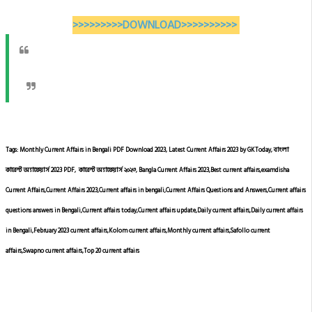
>>>>>>>>>DOWNLOAD>>>>>>>>>>
Tags: Monthly Current Affairs in Bengali PDF Download 2023, Latest Current Affairs 2023 by GKToday, বাংলা
কারেন্ট অ্যাফেয়ার্স 2023 PDF, কারেন্ট অ্যাফেয়ার্স ২০২৩, Bangla Current Affairs 2023,Best current affairs,examdisha
Current Affairs,Current Affairs 2023,Current affairs in bengali,Current Affairs Questions and Answers,Current affairs
questions answers in Bengali,Current affairs today,Current affairs update,Daily current affairs,Daily current affairs
in Bengali,February 2023 current affairs,Kolom current affairs,Monthly current affairs,Safollo current
affairs,Swapno current affairs,Top 20 current affairs