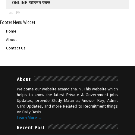
ONLINE আবেদন করুন
৬:২৭ PM
Footer Menu Widget
Home
About
Contact Us
About
Welcome our website examdisha.in . This website which
helps to know the latest Private & Government jobs
Updates, provide Study Material, Answer Key, Admit
Card Updates, and more Related to Recruitment things
on Daily Basis.
Learn More →
Recent Post