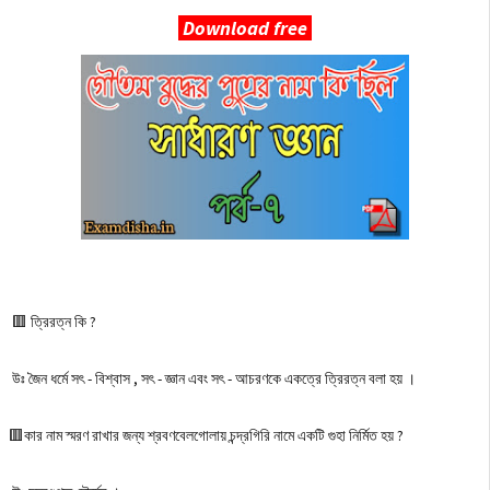
Download free
🟥 ত্রিরত্ন কি ?
উঃ জৈন ধর্মে সৎ - বিশ্বাস , সৎ - জ্ঞান এবং সৎ - আচরণকে একত্রে ত্রিরত্ন বলা হয় ।
🟥কার নাম স্মরণ রাখার জন্য শ্রবণবেলগােলায় চন্দ্রগিরি নামে একটি গুহা নির্মিত হয় ?