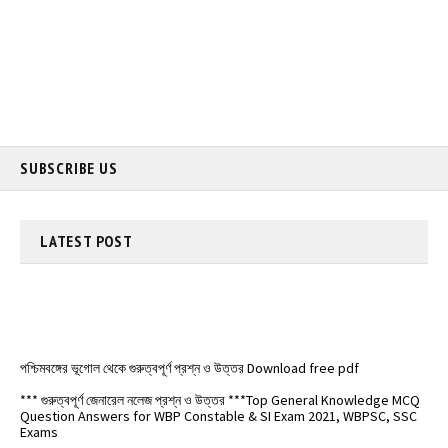
SUBSCRIBE US
LATEST
POST
পশ্চিমবঙ্গের ভূগোল থেকে গুরুত্বপূর্ণ প্রশ্ন ও উত্তর Download free pdf
*** গুরুত্বপূর্ণ জেনারেল নলেজ প্রশ্ন ও উত্তর ***Top General Knowledge MCQ
Question Answers for WBP Constable & SI Exam 2021, WBPSC, SSC
Exams
ভারতের বিভিন্ন শহরের উপনাম (Nicknames of different cities in India) -