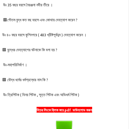
উঃ 35 বছর বয়সে নৈরঞ্জনা নদীর তীরে ।
🟥গৌতম বুদ্ধ কত বছ বয়সে এবং কোথায় দেহত্যাগ করেন ?
উঃ ৪০ বছর বয়সে কুশিনগরে ( 483 খ্রীষ্টপূর্বাব্দে ) দেহত্যাগ করেন ।
🟥 বুদ্ধের দেহত্যাগের ঘটনাকে কি বলা হয় ?
উঃ-মহাপরিনির্বাণ ।
🟥 বৌদ্ধ ধর্মের ধর্মগ্রন্থের নাম কি ?
উঃ ত্রিপিটক ( বিনয় পিটক , সূত্ত পিটক এবং অভিধর্ম পিটক )
নিচের লিংকে ক্লিক করে pdf ডাউনলোড করুন