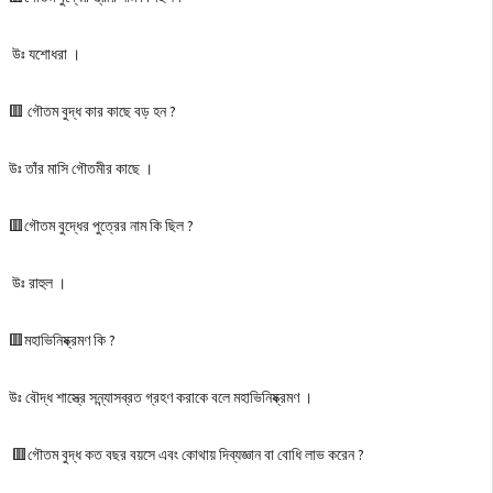
উঃ যশােধরা ।
🟥 গৌতম বুদ্ধ কার কাছে বড় হন ?
উঃ তাঁর মাসি গৌতমীর কাছে ।
🟥গৌতম বুদ্ধের পুত্রের নাম কি ছিল ?
উঃ রাহুল ।
🟥মহাভিনিষ্ক্রমণ কি ?
উঃ বৌদ্ধ শাস্ত্রে সন্ন্যাসব্রত গ্রহণ করাকে বলে মহাভিনিষ্ক্রমণ ।
🟥গৌতম বুদ্ধ কত বছর বয়সে এবং কোথায় দিব্যজ্ঞান বা বােধি লাভ করেন ?