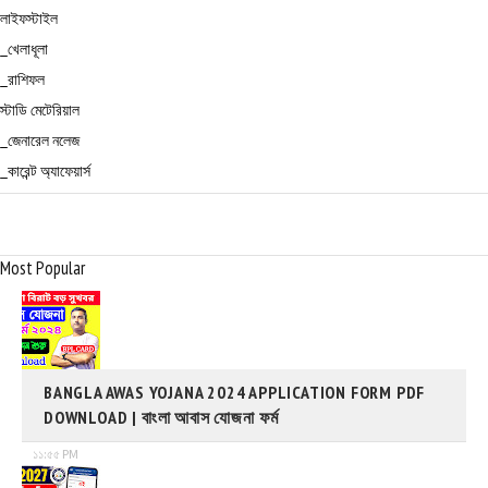
লাইফস্টাইল
_খেলাধূলা
_রাশিফল
স্টাডি মেটেরিয়াল
_জেনারেল নলেজ
_কারেন্ট অ্যাফেয়ার্স
Most Popular
BANGLA AWAS YOJANA 2024 APPLICATION FORM PDF
DOWNLOAD | বাংলা আবাস যোজনা ফর্ম
১১:৫৫ PM