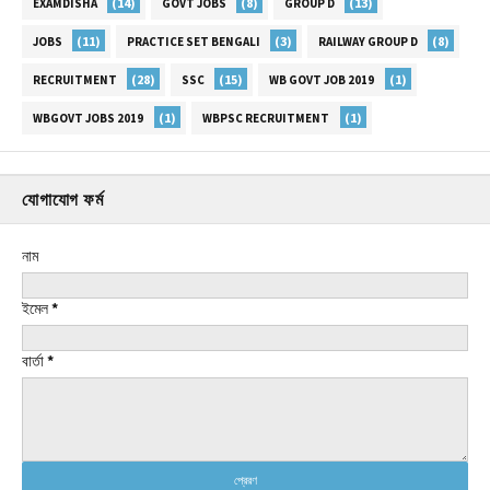
(14)
(8)
(13)
EXAMDISHA
GOVT JOBS
GROUP D
(11)
(3)
(8)
JOBS
PRACTICE SET BENGALI
RAILWAY GROUP D
(28)
(15)
(1)
RECRUITMENT
SSC
WB GOVT JOB 2019
(1)
(1)
WBGOVT JOBS 2019
WBPSC RECRUITMENT
যোগাযোগ ফর্ম
নাম
ইমেল
*
বার্তা
*