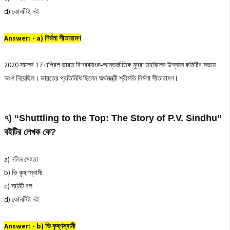
d) কোনটিই নই
Answer: - a) নির্মলা সীতারামণ
2020 সালের 17 এপ্রিল ভারত বিশ্বব্যাংক-আন্তর্জাতিক মুদ্রা তহবিলের উন্নয়ন কমিটির সভায়
অংশ নিয়েছিল। ভারতের প্রতিনিধি ছিলেন অর্থমন্ত্রী শ্রীমতি নির্মলা সীতারামণ।
৭) “Shuttling to the Top: The Story of P.V. Sindhu”
বইটির লেখক কে?
a) নলিন মেহতা
b) ভি কৃষ্ণস্বামী
c) সামিট বল
d) কোনটিই নই
Answer: - b) ভি কৃষ্ণস্বামী