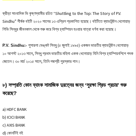
ক্রীড়া সাংবাদিক ভি কৃষ্ণস্বামীর রচিত “Shuttling to the Top: The Story of P.V.
Sindhu” শীর্ষক বইটি ২০২০ সালের ১৩ এপ্রিল প্রকাশিত হয়েছে। বইটিতে ব্যাডমিন্টন খেলোয়াড়
পিভি সিন্ধুর জীবনকাল থেকে শুরু করে বিশ্ব চ্যাম্পিয়ন হওয়ার যাত্রা বর্ণনা করা হয়েছে।
পুসারলা ভেঙ্কট সিন্ধু (৫ জুলাই ১৯৯৫) একজন ভারতীয় ব্যাডমিন্টন খেলোয়াড়
P.V. Sindhu:-
১০ আগস্ট ২০১৩ সালে, সিন্ধু প্রথম ভারতীয় মহিলা একক খেলোয়াড় যিনি বিশ্ব চ্যাম্পিয়নশিপে পদক
জেতেন। ৩০ মার্চ ২০১৫ সালে, তিনি পদ্মশ্রী পুরস্কার পান।
৮) সম্প্রতি কোন ব্যাংক সামাজিক দুরত্বের জন্য ‘সুরক্ষা গ্রিড প্রচার’ শুরু
করেছে?
a) HDFC BANK
b) ICICI BANK
c) AXIS BANK
d) কোনটিই নই