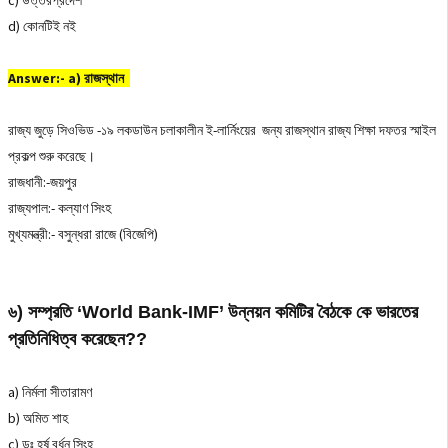
c) উত্তরপ্রদেশ
d) কোনটিই নই
Answer:- a) রাজস্থান
রাজ্য জুড়ে সিওভিড -১৯ লকডাউন চলাকালীন ই-লার্নিংয়ের জন্য রাজস্থান রাজ্য শিক্ষা দফতর স্মাইল
প্রকল্প শুরু করেছে।
রাজধানী:-জয়পুর
রাজ্যপাল:- কল্যাণ সিংহ
মুখ্যমন্ত্রী:- বসুন্ধরা রাজে (বিজেপি)
৬) সম্প্রতি ‘World Bank-IMF’ উন্নয়ন কমিটির বৈঠকে কে ভারতের
প্রতিনিধিত্ব করেছেন??
a) নির্মলা সীতারামণ
b) অমিত শাহ
c) ডঃ হর্ষ বর্ধন সিংহ