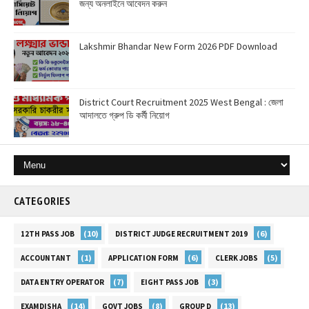
জন্য অনলাইনে আবেদন করুন
Lakshmir Bhandar New Form 2026 PDF Download
District Court Recruitment 2025 West Bengal : জেলা
আদালতে গ্রুপ ডি কর্মী নিয়োগ
CATEGORIES
(10)
(6)
12TH PASS JOB
DISTRICT JUDGE RECRUITMENT 2019
(1)
(6)
(5)
ACCOUNTANT
APPLICATION FORM
CLERK JOBS
(7)
(3)
DATA ENTRY OPERATOR
EIGHT PASS JOB
(14)
(8)
(13)
EXAMDISHA
GOVT JOBS
GROUP D