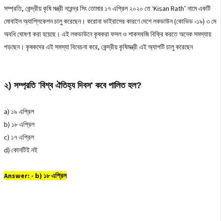
সম্প্রতি, কেন্দ্রীয় কৃষি মন্ত্রী নরেন্দ্র সিং তোমার ১৭ এপ্রিল ২০২০ তে ‘Kisan Rath’ নামে একটি
মোবাইল অ্যাপ্লিকেশন চালু করেছেন। করোনা ভাইরাসের কারণে দেশে লকডাউন (কোভিড -১৯) ৩ মে
অবধি ঘোষণা করা হয়েছে। এই লকডাউনে কৃষকরা ফসল ও শাকসবজি বিক্রি করতে অনেক সমস্যায়
পড়ছেন। কৃষকদের এই সমস্যা বিবেচনা করে, কেন্দ্রীয় কৃষিমন্ত্রী এই অ্যাপটি চালু করেছেন
২) সম্প্রতি 'বিশ্ব ঐতিহ্য দিবস' কবে পালিত হল?
a) ১৯ এপ্রিল
b) ১৮ এপ্রিল
c) ১৭ এপ্রিল
d) কোনটিই নই
Answer: -
b) ১৮ এপ্রিল