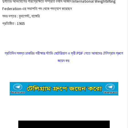
দুর্নীতির অভিযোগের পরিপ্রেক্ষিতে সম্প্রতি টমাস আজান International Weightlifting
Federation-এর সভাপতি পদ থেকে পদত্যাগ করেছেন
সদর দপ্তর : বুদাপেস্ট, হাঙ্গেরি
প্রতিষ্ঠিত : 1905
প্রতিদিন সমস্ত চাকরির পরীক্ষার স্টাডি মেটেরিয়াল ও ফ্রী PDF পেতে আমাদের টেলিগ্রাম গ্রুপে
জয়েন কর
👇👇👇👇👇