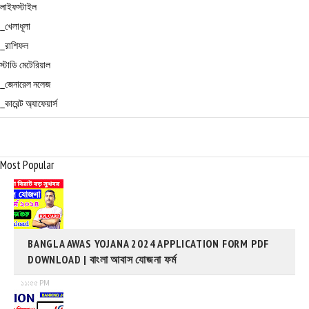
লাইফস্টাইল
_খেলাধূলা
_রাশিফল
স্টাডি মেটেরিয়াল
_জেনারেল নলেজ
_কারেন্ট অ্যাফেয়ার্স
Most Popular
BANGLA AWAS YOJANA 2024 APPLICATION FORM PDF
DOWNLOAD | বাংলা আবাস যোজনা ফর্ম
১১:৫৫ PM