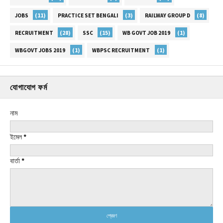
(11)
(3)
(8)
JOBS
PRACTICE SET BENGALI
RAILWAY GROUP D
(28)
(15)
(1)
RECRUITMENT
SSC
WB GOVT JOB 2019
(1)
(1)
WBGOVT JOBS 2019
WBPSC RECRUITMENT
যোগাযোগ ফর্ম
নাম
ইমেল
*
বার্তা
*