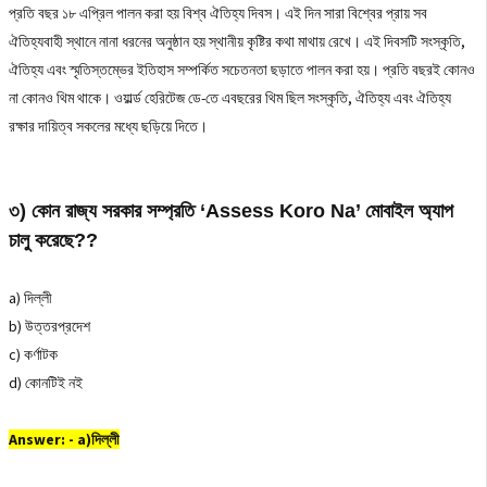
প্রতি বছর ১৮ এপ্রিল পালন করা হয় বিশ্ব ঐতিহ্য দিবস। এই দিন সারা বিশ্বের প্রায় সব
ঐতিহ্যবাহী স্থানে নানা ধরনের অনুষ্ঠান হয় স্থানীয় কৃষ্টির কথা মাথায় রেখে। এই দিবসটি সংস্কৃতি,
ঐতিহ্য এবং স্মৃতিস্তম্ভের ইতিহাস সম্পর্কিত সচেতনতা ছড়াতে পালন করা হয়। প্রতি বছরই কোনও
না কোনও থিম থাকে। ওয়ার্ল্ড হেরিটেজ ডে-তে এবছরের থিম ছিল সংস্কৃতি, ঐতিহ্য এবং ঐতিহ্য
রক্ষার দায়িত্ব সকলের মধ্যে ছড়িয়ে দিতে।
৩) কোন রাজ্য সরকার সম্প্রতি ‘Assess Koro Na’ মোবাইল অ্যাপ
চালু করেছে??
a) দিল্লী
b) উত্তরপ্রদেশ
c) কর্ণাটক
d) কোনটিই নই
Answer: - a)দিল্লী