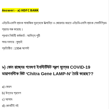
Answer: - a) HDFC BANK
এইচডিএফসি ব্যাংক সামাজিক দূরত্বকে উত্সাহিত ও জোরদার করতে এইচডিএফসি ব্যাংক সেফটিগ্রিড
প্রচার শুরু করেছে।
প্রধান নির্বাহী কর্মকর্তা : আদিত্য পুরী
সদর দফতর : মুম্বই
প্রতিষ্ঠিত : 1994 আগস্ট
৯) কোন রাজ্যের গবেষণা ইনস্টিটিউট স্বল্প মূল্যের COVID-19
ডায়াগনস্টিক কিট ‘Chitra Gene LAMP-N’ তৈরি করেছে??
a) কেরল
b) উত্তর প্রদেশ
c) আসাম
d) কোনটিই নই