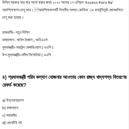
দিল্লি সরকার ঘরে ঘরে সার্ভে করার জন্য ২০২০ সালের ১৭ এপ্রিল ‘Assess Koro Na’
অ্যাপ্লিকেশন চালু করে। অ্যাপ্লিকেশনটি দিল্লীর সমস্ত কোভিড -১৯ কনটেন্টমেন্ট জোনগুলিতে
চালু করা হয়েছে।
রাজধানীঃ- নতুন দিল্লি
রাজ্যপাল:- অনিল বৈজাল , আইএএস
মুখ্যমন্ত্রীঃ-অরবিন্দ কেজরিওয়াল ( এএপি )
উপ-মুখ্যমন্ত্রীঃ-মনীষ সিসোদিয়া ( এএপি
৪) প্রধানমন্ত্রী গরিব কল্যাণ যোজনার আওতায় কোন রাজ্য খাদ্যশস্য বিতরণের
রেকর্ড করেছে?
a) উত্তরপ্রদেশ
b) রাজস্থান
c) মহারাষ্ট্র
d) কোনটিই নই