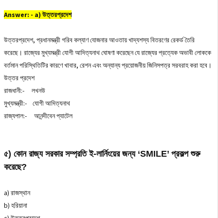
Answer: - a) উত্তরপ্রদেশ
উত্তরপ্রদেশ, প্রধানমন্ত্রী গরিব কল্যাণ যোজনার আওতায় খাদ্যশস্য বিতরণের রেকর্ড তৈরি
করেছে। রাজ্যের মুখ্যমন্ত্রী যোগী আদিত্যনাথ ঘোষণা করেছেন যে রাজ্যের প্রত্যেক অভাবী লোককে
বর্তমান পরিস্থিতিটির কারণে খাবার, রেশন এবং অন্যান্য প্রয়োজনীয় জিনিসপত্র সরবরাহ করা হবে।
উত্তর প্রদেশ
রাজধানী:- লখনউ
মুখ্যমন্ত্রী:- যোগী আদিত্যনাথ
রাজ্যপাল:- আনন্দীবেন প্যাটেল
৫) কোন রাজ্য সরকার সম্প্রতি ই-লার্নিংয়ের জন্য ‘SMILE’ প্রকল্প শুরু
করেছে?
a) রাজস্থান
b) হরিয়ানা