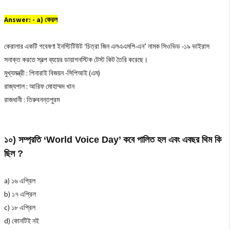
Answer: - a) কেরল
কেরালার একটি গবেষণা ইনস্টিটিউট ‘চিত্রা জিন এলএএমপি-এন’ নামক সিওভিড -১৯ ভাইরাস
সনাক্ত করতে স্বল্প ব্যয়ের ডায়াগনস্টিক টেস্ট কিট তৈরি করেছে।
মুখ্যমন্ত্রী : পিনারাই বিজয়ন -সিপিআই (এম)
রাজ্যপাল : আরিফ মোহাম্মদ খান
রাজধানী : তিরুবনন্তপুরম
১০) সম্প্রতি ‘World Voice Day’ কবে পালিত হল এবং এবছর থিম কি
ছিল ?
a) ১৬ এপ্রিল
b) ১৭ এপ্রিল
c) ১৮ এপ্রিল
d) কোনটিই নই