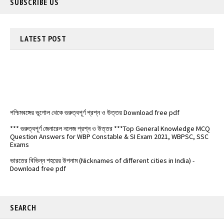
SUBSCRIBE US
LATEST
POST
পশ্চিমবঙ্গের ভূগোল থেকে গুরুত্বপূর্ণ প্রশ্ন ও উত্তর Download free pdf
*** গুরুত্বপূর্ণ জেনারেল নলেজ প্রশ্ন ও উত্তর ***Top General Knowledge MCQ
Question Answers for WBP Constable & SI Exam 2021, WBPSC, SSC
Exams
ভারতের বিভিন্ন শহরের উপনাম (Nicknames of different cities in India) -
Download free pdf
বিভিন্ন দেশের মুদ্রার নাম ও মনে রাখার ট্রিক্স - Names of currencies of different
countries
️ভারতের জাতীয় সড়কপথ এর সম্পূর্ণ তালিকা (Free PDF) - List of National
Highways in India - @Examdisha.in
SEARCH