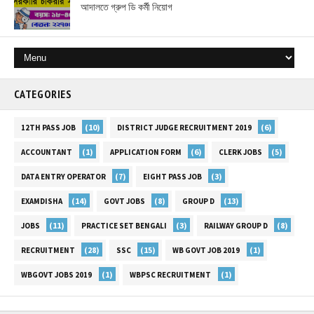
আদালতে গ্রুপ ডি কর্মী নিয়োগ
CATEGORIES
(10)
(6)
12TH PASS JOB
DISTRICT JUDGE RECRUITMENT 2019
(1)
(6)
(5)
ACCOUNTANT
APPLICATION FORM
CLERK JOBS
(7)
(3)
DATA ENTRY OPERATOR
EIGHT PASS JOB
(14)
(8)
(13)
EXAMDISHA
GOVT JOBS
GROUP D
(11)
(3)
(8)
JOBS
PRACTICE SET BENGALI
RAILWAY GROUP D
(28)
(15)
(1)
RECRUITMENT
SSC
WB GOVT JOB 2019
(1)
(1)
WBGOVT JOBS 2019
WBPSC RECRUITMENT