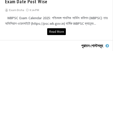
Exam Date Post Wise
Exam Disha
৪:১৬ PM
WBPSC Exam Calendar 2025: পশ্চিমবঙ্গ পাবলিক সার্ভিস কমিশন (WBPSC) তার
অফিসিয়াল ওয়েবসাইটে (https://psc.wb.gov.in) বার্ষিক WBPSC ক্যালেন্ড...
Read More
পুরাতন পোস্টসমূহ