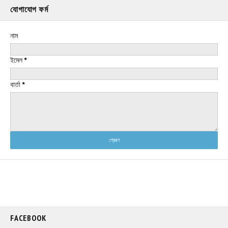
যোগাযোগ ফর্ম
নাম
ইমেল
*
বার্তা
*
FACEBOOK