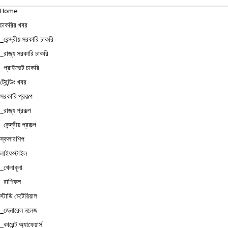
Home
চাকরির খবর
_কেন্দ্রীয় সরকারি চাকরি
_রাজ্য সরকারি চাকরি
_প্রাইভেট চাকরি
ট্রেন্ডিং খবর
সরকারি প্রকল্প
_রাজ্য প্রকল্প
_কেন্দ্রীয় প্রকল্প
স্কলারশিপ
লাইফস্টাইল
_খেলাধূলা
_রাশিফল
স্টাডি মেটেরিয়াল
_জেনারেল নলেজ
_কারেন্ট অ্যাফেয়ার্স