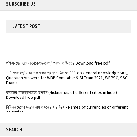
SUBSCRIBE US
LATEST
POST
পশ্চিমবঙ্গের ভূগোল থেকে গুরুত্বপূর্ণ প্রশ্ন ও উত্তর Download free pdf
*** গুরুত্বপূর্ণ জেনারেল নলেজ প্রশ্ন ও উত্তর ***Top General Knowledge MCQ
Question Answers for WBP Constable & SI Exam 2021, WBPSC, SSC
Exams
ভারতের বিভিন্ন শহরের উপনাম (Nicknames of different cities in India) -
Download free pdf
বিভিন্ন দেশের মুদ্রার নাম ও মনে রাখার ট্রিক্স - Names of currencies of different
countries
️ভারতের জাতীয় সড়কপথ এর সম্পূর্ণ তালিকা (Free PDF) - List of National
Highways in India - @Examdisha.in
SEARCH