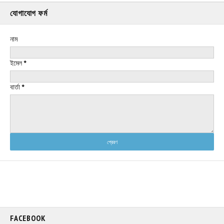
যোগাযোগ ফর্ম
নাম
ইমেল
*
বার্তা
*
FACEBOOK