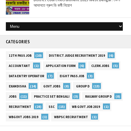
আদালতে গ্রুপ ডি কর্মী নিয়োগ
CATEGORIES
(10)
(6)
12TH PASS JOB
DISTRICT JUDGE RECRUITMENT 2019
(1)
(6)
(5)
ACCOUNTANT
APPLICATION FORM
CLERK JOBS
(7)
(3)
DATA ENTRY OPERATOR
EIGHT PASS JOB
(14)
(8)
(13)
EXAMDISHA
GOVT JOBS
GROUP D
(11)
(3)
(8)
JOBS
PRACTICE SET BENGALI
RAILWAY GROUP D
(28)
(15)
(1)
RECRUITMENT
SSC
WB GOVT JOB 2019
(1)
(1)
WBGOVT JOBS 2019
WBPSC RECRUITMENT