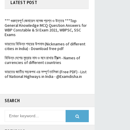
পশ্চিমবঙ্গের ভূগোল থেকে গুরুত্বপূর্ণ প্রশ্ন ও উত্তর Download
LATEST
POST
free pdf
*** গুরুত্বপূর্ণ জেনারেল নলেজ প্রশ্ন ও উত্তর ***Top
General Knowledge MCQ Question Answers for
WBP Constable & SI Exam 2021, WBPSC, SSC
Exams
ভারতের বিভিন্ন শহরের উপনাম (Nicknames of different
cities in India) - Download free pdf
বিভিন্ন দেশের মুদ্রার নাম ও মনে রাখার ট্রিক্স - Names of
currencies of different countries
️ভারতের জাতীয় সড়কপথ এর সম্পূর্ণ তালিকা (Free PDF) - List
of National Highways in India - @Examdisha.in
SEARCH