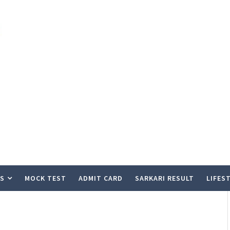
S
MOCK TEST
ADMIT CARD
SARKARI RESULT
LIFES