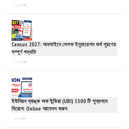
১১:৫৫ PM
Census 2027: অনলাইনে সেলফ ইনুমারেশন ফর্ম পূরণের
সম্পূর্ণ পদ্ধতি
১০:৫৪ PM
ইউনিয়ন ব্যাঙ্ক অফ ইন্ডিয়া (UBI) 1500 টি শূন্যপদে
নিয়োগ: Online আবেদন করুন
৬:২৭ PM