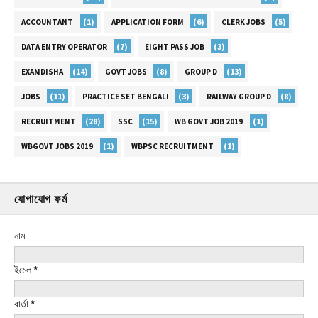
(1)
(6)
(5)
ACCOUNTANT
APPLICATION FORM
CLERK JOBS
(7)
(3)
DATA ENTRY OPERATOR
EIGHT PASS JOB
(14)
(8)
(13)
EXAMDISHA
GOVT JOBS
GROUP D
(11)
(3)
(8)
JOBS
PRACTICE SET BENGALI
RAILWAY GROUP D
(28)
(15)
(1)
RECRUITMENT
SSC
WB GOVT JOB 2019
(1)
(1)
WBGOVT JOBS 2019
WBPSC RECRUITMENT
যোগাযোগ ফর্ম
নাম
ইমেল
*
বার্তা
*