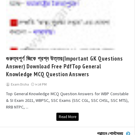
গুরুত্বপূর্ণ জিকে প্রশ্ন উত্তর(Important GK Questions
Answer) Download Free PdfTop General
Knowledge MCQ Question Answers
Exam Disha
৮:১৪ PM
Top General Knowledge MCQ Question Answers for WBP Constable
& SI Exam 2021, WBPSC, SSC Exams (SSC CGL, SSC CHSL, SSC MTS),
RRB NTPC, ...
Read More
পুরাতন পোস্টসমূহ