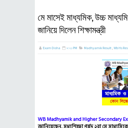
মে মাসেই মাধ্যমিক, উচ্চ মাধ্যম
জানিয়ে দিলেন শিক্ষামন্ত্রী
Exam Disha
৮:২১ PM
Madhyamik Result
,
Wb Hs Res
WB Madhyamik and Higher Secondary Exa
জানিয়েছেন, মধ্যশিক্ষা পর্ষদ ২রা মে মাধ্যম