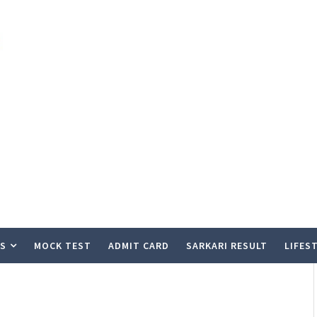
S
MOCK TEST
ADMIT CARD
SARKARI RESULT
LIFES