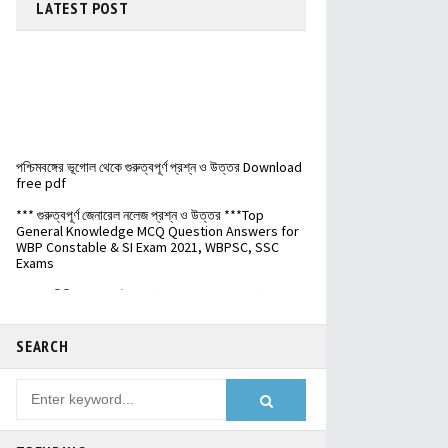
LATEST
POST
পশ্চিমবঙ্গের ভূগোল থেকে গুরুত্বপূর্ণ প্রশ্ন ও উত্তর Download
free pdf
*** গুরুত্বপূর্ণ জেনারেল নলেজ প্রশ্ন ও উত্তর ***Top
General Knowledge MCQ Question Answers for
WBP Constable & SI Exam 2021, WBPSC, SSC
Exams
ভারতের বিভিন্ন শহরের উপনাম (Nicknames of different
cities in India) - Download free pdf
বিভিন্ন দেশের মুদ্রার নাম ও মনে রাখার ট্রিক্স - Names of
currencies of different countries
SEARCH
️ভারতের জাতীয় সড়কপথ এর সম্পূর্ণ তালিকা (Free PDF) - List
of National Highways in India - @Examdisha.in