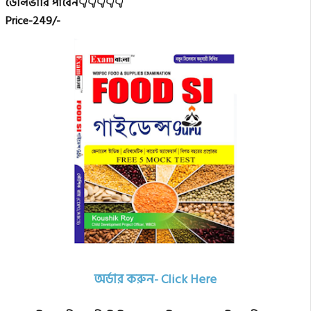
ডেলিভারি পাবেন👇👇👇👇👇
Price-249/-
অর্ডার করুন- Click Here