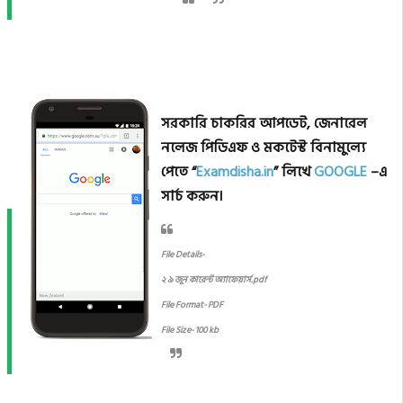
সরকারি চাকরির আপডেট, জেনারেল
নলেজ পিডিএফ ও মকটেস্ট বিনামুল্যে
পেতে “
Examdisha.in
” লিখে
GOOGLE
–এ
সার্চ করুন।
File Details-
২ ৯ জুন কারেন্ট অ্যাফেয়ার্স.pdf
File Format- PDF
File Size- 100 kb