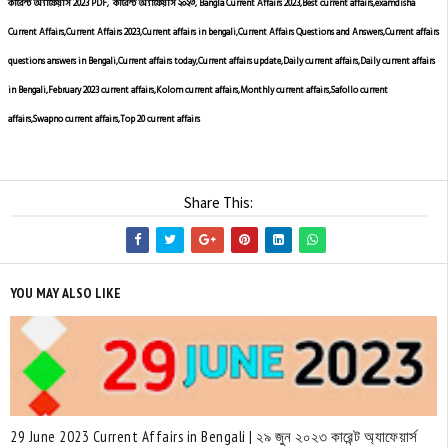
কারেন্ট অ্যাফেয়ার্স 2023 PDF, কারেন্ট অ্যাফেয়ার্স ২০২৩, Bangla Current Affairs 2023,Best current affairs,examdisha
Current Affairs,Current Affairs 2023,Current affairs in bengali,Current Affairs Questions and Answers,Current affairs
questions answers in Bengali,Current affairs today,Current affairs update,Daily current affairs,Daily current affairs
in Bengali,February 2023 current affairs,Kolom current affairs,Monthly current affairs,Safollo current
affairs,Swapno current affairs,Top 20 current affairs
Share This:
YOU MAY ALSO LIKE
29 June 2023 Current Affairs in Bengali | ২৯ জুন ২০২৩ কারেন্ট অ্যাফেয়ার্স