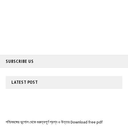
SUBSCRIBE US
LATEST
POST
পশ্চিমবঙ্গের ভূগোল থেকে গুরুত্বপূর্ণ প্রশ্ন ও উত্তর Download free pdf
*** গুরুত্বপূর্ণ জেনারেল নলেজ প্রশ্ন ও উত্তর ***Top General Knowledge MCQ