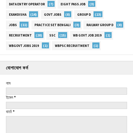
(7)
(3)
DATA ENTRY OPERATOR
EIGHT PASS JOB
(14)
(8)
(13)
EXAMDISHA
GOVT JOBS
GROUP D
(11)
(3)
(8)
JOBS
PRACTICE SET BENGALI
RAILWAY GROUP D
(28)
(15)
(1)
RECRUITMENT
SSC
WB GOVT JOB 2019
(1)
(1)
WBGOVT JOBS 2019
WBPSC RECRUITMENT
যোগাযোগ ফর্ম
নাম
ইমেল
*
বার্তা
*