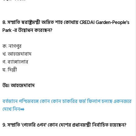
8. সম্প্রতি স্বরাষ্ট্রমন্ত্রী অমিত শাহ কোথায় CREDAI Garden-People's
Park -র উদ্বোধন করেছেন?
ক. নাগপুর
খ. আহমেদাবাদ
গ. ব্যাঙ্গালোর
ঘ. দিল্লী
উঃ। আহমেদাবাদ
বর্তমানে পশ্চিমবঙ্গে কোন কোন চাকরির ফর্ম ফিলাপ চলছে একনজরে
দেখে নিন➡️
9. সম্প্রতি 'পেতেরি ওপন' কোন দেশের প্রধানমন্ত্রী নির্বাচিত হয়েছেন?