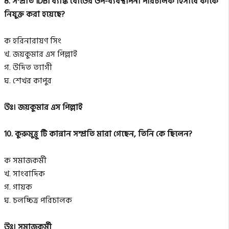
8. সম্প্রতি IDBI ব্যাঙ্ক বোর্ডের উপ-ব্যবস্থাপনা পরিচালক হিসাবে কাকে
নিযুক্ত করা হয়েছে?
ক হরিনারায়ণ সিং
খ. জয়কুমার এস পিল্লাই
গ. উদিত ত্যাগী
ঘ. শেখর কাপুর
উঃ। জয়কুমার এস পিল্লাই
10. কুরুমুত্তু টি কান্নান সম্প্রতি মারা গেছেন, তিনি কে ছিলেন?
ক সমাজকর্মী
খ. সাংবাদিক
গ. গায়ক
ঘ. চলচ্চিত্র পরিচালক
উঃ। সমাজকর্মী