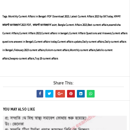
Tags: Monthly Current Affairs in Bengali PDF Download 2023, Latest Current Affairs 2023 by GKToday, বাংলা
কারেন্ট অ্যাফেয়ার্স 2023 PDF, কারেন্ট অ্যাফেয়ার্স ২০২৩, Bangla Current Affairs 2023,Best current affairs,examdisha
Current Affairs,Current Affairs 2023,Current affairs in bengali,Current Affairs Questions and Answers,Current affairs
questions answers in Bengali,Current affairs today,Current affairs update,Daily current affairs,Daily current affairs
in Bengali,February 2023 current affairs,Kolom current affairs,Monthly current affairs,Safollo current
affairs,Swapno current affairs,Top 20 current affairs
Share This:
YOU MAY ALSO LIKE