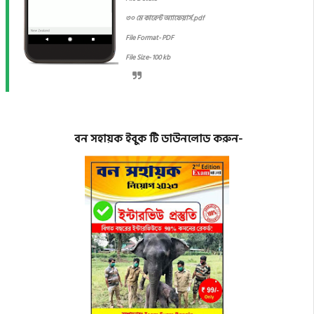
৩০ মে কারেন্ট অ্যাফেয়ার্স.pdf
File Format- PDF
File Size- 100 kb
বন সহায়ক ইবুক টি ডাউনলোড করুন-