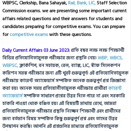
WBPSC, Clerkship, Bana Sahayak,
Rail, Bank, LIC,
Staff Selection
Commission exams. we are presenting some important current
affairs related questions and their answers for students and
candidates preparing for competitive exams. You can prepare
for
competitive exams
with these questions.
Daily Current Affairs 03 June 2023:
প্রতি বছর লক্ষ লক্ষ শিক্ষার্থী
বিভিন্ন প্রতিযোগিতামূলক পরীক্ষার জন্য প্রস্তুতি নেয়।
WBP, WBCS,
WBPSC,
ক্লার্কশিপ, বন সহায়ক, রেল, ব্যাঙ্ক, LIC, স্টাফ সিলেকশন
কমিশন সমস্ত পরীক্ষার জন্য এটি খুবই গুরুত্বপূর্ণ।
এই প্রতিযোগিতামূলক
পরীক্ষায় কারেন্ট অ্যাফেয়ার্স সম্পর্কিত অনেক গুরুত্বপূর্ণ প্রশ্ন জিজ্ঞাসা
করা হয়।
অনেক সময় প্রতিযোগীতামূলক পরীক্ষায় প্রার্থীরা
কারেন্ট
অ্যাফেয়ার্স
সম্পর্কিত সাধারণ প্রশ্নের উত্তর দিতে পারে না এবং সরকারি
চাকরি পাওয়া থেকে বঞ্চিত হয়।
এই বিষয়টি মাথায় রেখে, আমরা
প্রতিযোগিতামূলক পরীক্ষার প্রস্তুতি নিচ্ছেন শিক্ষার্থী এবং প্রার্থীদের
জন্য বর্তমান বিষয় সম্পর্কিত কিছু গুরুত্বপূর্ণ প্রশ্ন এবং তাদের উত্তর
উপস্থাপন করছি।
আপনি এই প্রশ্নগুলির মাধ্যমে প্রতিযোগিতামূলক