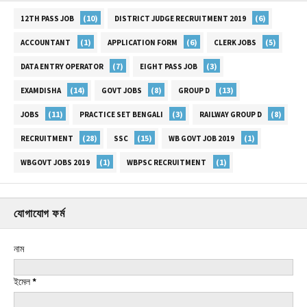
(10)
(6)
12TH PASS JOB
DISTRICT JUDGE RECRUITMENT 2019
(1)
(6)
(5)
ACCOUNTANT
APPLICATION FORM
CLERK JOBS
(7)
(3)
DATA ENTRY OPERATOR
EIGHT PASS JOB
(14)
(8)
(13)
EXAMDISHA
GOVT JOBS
GROUP D
(11)
(3)
(8)
JOBS
PRACTICE SET BENGALI
RAILWAY GROUP D
(28)
(15)
(1)
RECRUITMENT
SSC
WB GOVT JOB 2019
(1)
(1)
WBGOVT JOBS 2019
WBPSC RECRUITMENT
যোগাযোগ ফর্ম
নাম
ইমেল
*