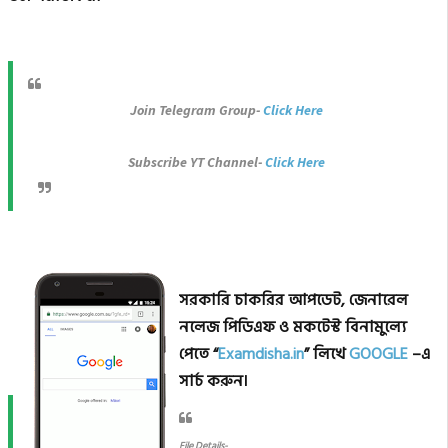
Join Telegram Group-
Click Here
Subscribe YT Channel-
Click Here
সরকারি চাকরির আপডেট, জেনারেল
নলেজ পিডিএফ ও মকটেস্ট বিনামুল্যে
পেতে “
Examdisha.in
” লিখে
GOOGLE
–এ
সার্চ করুন।
File Details-