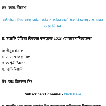
উঃ। আর. দীনেশ
বর্তমানে পশ্চিমবঙ্গে কোন কোন চাকরির ফর্ম ফিলাপ চলছে একনজরে
দেখে নিন➡️
প্র. সম্প্রতি 'ইন্ডিয়া ডিফেন্স কনক্লেভ 2023' কে ভাষণ দিয়েছেন?
ক পীযূষ গয়াল
খ. ডাঃ জিতেন্দ্র সিং
গ. অশ্বনী বৈষ্ণব
ঘ. স্মৃতি ইরানি
উঃ। ডাঃ জিতেন্দ্র সিং
Subscribe YT Channel-
Click Here