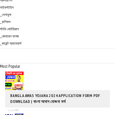
স্কলারশিপ
লাইফস্টাইল
_খেলাধূলা
_রাশিফল
স্টাডি মেটেরিয়াল
_জেনারেল নলেজ
_কারেন্ট অ্যাফেয়ার্স
Most Popular
BANGLA AWAS YOJANA 2024 APPLICATION FORM PDF
DOWNLOAD | বাংলা আবাস যোজনা ফর্ম
১১:৫৫ PM