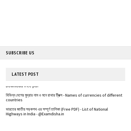
পশ্চিমবঙ্গের ভূগোল থেকে গুরুত্বপূর্ণ প্রশ্ন ও উত্তর Download free pdf
SUBSCRIBE US
*** গুরুত্বপূর্ণ জেনারেল নলেজ প্রশ্ন ও উত্তর ***Top General Knowledge MCQ
Question Answers for WBP Constable & SI Exam 2021, WBPSC, SSC
Exams
ভারতের বিভিন্ন শহরের উপনাম (Nicknames of different cities in India) -
LATEST
POST
Download free pdf
বিভিন্ন দেশের মুদ্রার নাম ও মনে রাখার ট্রিক্স - Names of currencies of different
countries
️ভারতের জাতীয় সড়কপথ এর সম্পূর্ণ তালিকা (Free PDF) - List of National
Highways in India - @Examdisha.in