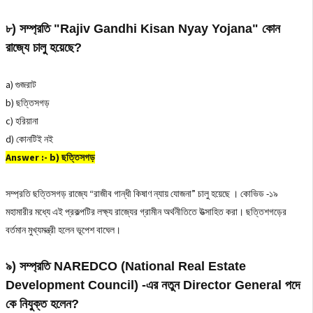
৮) সম্প্রতি "Rajiv Gandhi Kisan Nyay Yojana" কোন
রাজ্যে চালু হয়েছে?
a) গুজরাট
b) ছত্তিসগড়
c) হরিয়ানা
d) কোনটিই নই
Answer :- b) ছত্তিসগড়
সম্প্রতি ছত্তিসগড় রাজ্যে “রাজীব গান্ধী কিষাণ ন্যায় যোজনা” চালু হয়েছে । কোভিড -১৯
মহামারীর মধ্যে এই প্রকল্পটির লক্ষ্য রাজ্যের গ্রামীন অর্থনীতিতে উত্সাহিত করা। ছত্তিশগড়ের
বর্তমান মুখ্যমন্ত্রী হলেন ভূপেশ বাঘেল।
৯) সম্প্রতি NAREDCO (National Real Estate
Development Council) -এর নতুন Director General পদে
কে নিযুক্ত হলেন?