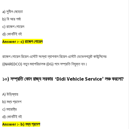
a) সুনীল মেহেতা
b) বি আর শর্মা
c) রাজেশ গোয়েল
d) কোনটিই নই
Answer :- c) রাজেশ গোয়েল
রাজেশ গোয়েল রিয়েল এস্টেট সংস্থা ন্যাশনাল রিয়েল এস্টেট ডেভেলপমেন্ট কাউন্সিলের
((NAREDCO) নতুন মহাপরিচালক (DG) পদে সম্প্রতি নিযুক্ত হন।
১০) সম্প্রতি কোন রাজ্য সরকার ‘Didi Vehicle Service’ লঞ্চ করলো?
A) উড়িষ্যায়
b) মধ্য প্রদেশ
c) মহারাষ্ট্র
d) কোনটিই নই
Answer :- b) মধ্য প্রদেশ