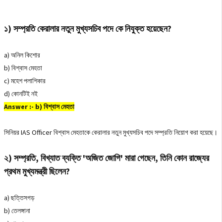
১) সম্প্রতি কেরালার নতুন মুখ্যসচিব পদে কে নিযুক্ত হয়েছেন?
a) অনিল কিশোর
b) বিশ্বাস মেহতা
c) মহেশ পলাশিকার
d) কোনটিই নই
Answer :- b) বিশ্বাস মেহতা
সিনিয়র IAS Officer বিশ্বাস মেহতাকে কেরালার নতুন মুখ্যসচিব পদে সম্প্রতি নিয়োগ করা হয়েছে।
২) সম্প্রতি, বিখ্যাত ব্যক্তি 'অজিত জোগি' মারা গেছেন, তিনি কোন রাজ্যের
প্রথম মুখ্যমন্ত্রী ছিলেন?
a) ছত্তিসগড়
b) তেলঙ্গানা