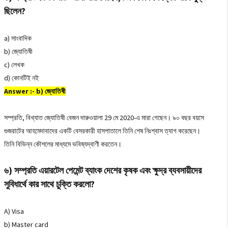
ছিলেন?
a) সাংবাদিক
b) জ্যোতিষী
c) লেখক
d) কোনটিই নই
Answer :- b) জ্যোতিষী
সম্প্রতি, বিখ্যাত জ্যোতিষী বেজন দারুওয়ালা 29 মে 2020-এ মারা গেছেন। ৯০ বছর বয়সে
গুজরাটের আহমেদাবাদের একটি বেসরকারী হাসপাতালে তিনি শেষ নিঃশ্বাস ত্যাগ করেছেন।
তিনি বিভিন্ন কৌশলের মাধ্যমে ভবিষ্যদ্বাণী করতেন।
৬) সম্প্রতি এয়ারটেল পেমেন্ট ব্যাংক দেশের কৃষক এবং ক্ষুদ্র ব্যবসায়ীদের
সুবিধার্থে কার সাথে চুক্তি করলো?
A) Visa
b) Master card