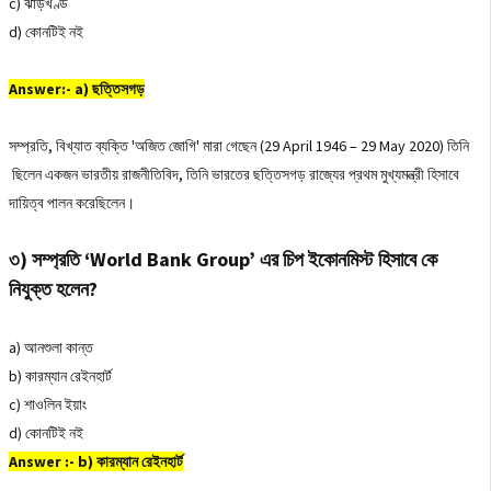
c) ঝাড়খণ্ড
d) কোনটিই নই
Answer:- a) ছত্তিসগড়
সম্প্রতি, বিখ্যাত ব্যক্তি 'অজিত জোগি' মারা গেছেন (29 April 1946 – 29 May 2020) তিনি
ছিলেন একজন ভারতীয় রাজনীতিবিদ, তিনি ভারতের ছত্তিসগড় রাজ্যের প্রথম মুখ্যমন্ত্রী হিসাবে
দায়িত্ব পালন করেছিলেন।
৩) সম্প্রতি ‘World Bank Group’ এর চিপ ইকোনমিস্ট হিসাবে কে
নিযুক্ত হলেন?
a) আনশুলা কান্ত
b) কারম্যান রেইনহার্ট
c) শাওলিন ইয়াং
d) কোনটিই নই
Answer :- b) কারম্যান রেইনহার্ট