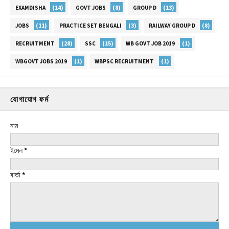
(14)
(8)
(13)
EXAMDISHA
GOVT JOBS
GROUP D
(11)
(3)
(8)
JOBS
PRACTICE SET BENGALI
RAILWAY GROUP D
(28)
(15)
(1)
RECRUITMENT
SSC
WB GOVT JOB 2019
(1)
(1)
WBGOVT JOBS 2019
WBPSC RECRUITMENT
যোগাযোগ ফর্ম
নাম
ইমেল
*
বার্তা
*