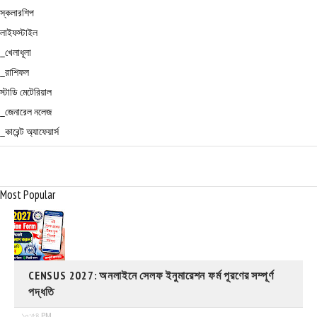
স্কলারশিপ
লাইফস্টাইল
_খেলাধূলা
_রাশিফল
স্টাডি মেটেরিয়াল
_জেনারেল নলেজ
_কারেন্ট অ্যাফেয়ার্স
Most Popular
CENSUS 2027: অনলাইনে সেলফ ইনুমারেশন ফর্ম পূরণের সম্পূর্ণ
পদ্ধতি
১০:৫৪ PM