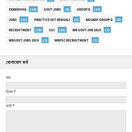
(14)
(8)
(13)
EXAMDISHA
GOVT JOBS
GROUP D
(11)
(3)
(8)
JOBS
PRACTICE SET BENGALI
RAILWAY GROUP D
(28)
(15)
(1)
RECRUITMENT
SSC
WB GOVT JOB 2019
(1)
(1)
WBGOVT JOBS 2019
WBPSC RECRUITMENT
যোগাযোগ ফর্ম
নাম
ইমেল
*
বার্তা
*