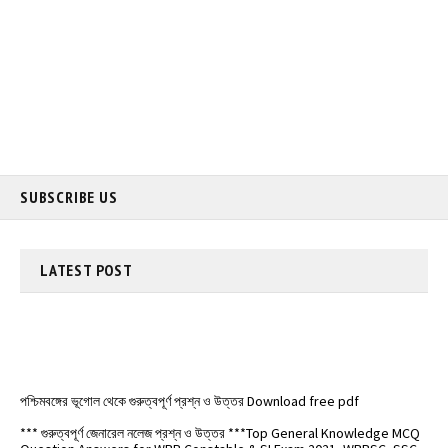
SUBSCRIBE US
LATEST
POST
পশ্চিমবঙ্গের ভূগোল থেকে গুরুত্বপূর্ণ প্রশ্ন ও উত্তর Download free pdf
*** গুরুত্বপূর্ণ জেনারেল নলেজ প্রশ্ন ও উত্তর ***Top General Knowledge MCQ
Question Answers for WBP Constable & SI Exam 2021, WBPSC, SSC