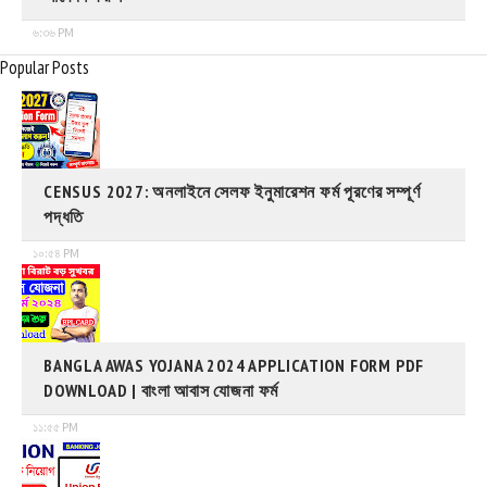
৬:৩৬ PM
Popular Posts
CENSUS 2027: অনলাইনে সেলফ ইনুমারেশন ফর্ম পূরণের সম্পূর্ণ
পদ্ধতি
১০:৫৪ PM
BANGLA AWAS YOJANA 2024 APPLICATION FORM PDF
DOWNLOAD | বাংলা আবাস যোজনা ফর্ম
১১:৫৫ PM