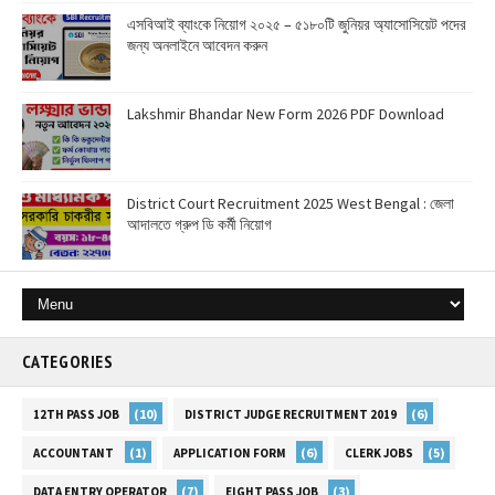
এসবিআই ব্যাংকে নিয়োগ ২০২৫ – ৫১৮০টি জুনিয়র অ্যাসোসিয়েট পদের
জন্য অনলাইনে আবেদন করুন
Lakshmir Bhandar New Form 2026 PDF Download
District Court Recruitment 2025 West Bengal : জেলা
আদালতে গ্রুপ ডি কর্মী নিয়োগ
CATEGORIES
(10)
(6)
12TH PASS JOB
DISTRICT JUDGE RECRUITMENT 2019
(1)
(6)
(5)
ACCOUNTANT
APPLICATION FORM
CLERK JOBS
(7)
(3)
DATA ENTRY OPERATOR
EIGHT PASS JOB