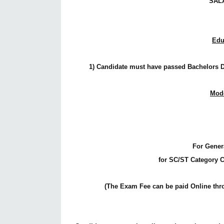
SALA
Edu
1) Candidate must have passed Bachelors De
Mod
For Gener
for SC/ST Category C
(The Exam Fee can be paid Online thro