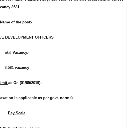
acancy 8581.
Name of the post
:-
CE DEVELOPMENT OFFICERS
Total Vacancy
:-
8,581
vacancy
Limit
as On (01/05/2019):-
laxation is applicable as per govt. norms)
Pay Scale