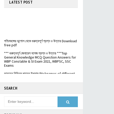
LATEST
POST
পশ্চিমবঙ্গের ভূগোল থেকে গুরুত্বপূর্ণ প্রশ্ন ও উত্তর Download
free pdf
*** গুরুত্বপূর্ণ জেনারেল নলেজ প্রশ্ন ও উত্তর ***Top
General Knowledge MCQ Question Answers for
WBP Constable & SI Exam 2021, WBPSC, SSC
Exams
ভারতের বিভিন্ন শহরের উপনাম (Nicknames of different
cities in India) - Download free pdf
বিভিন্ন দেশের মুদ্রার নাম ও মনে রাখার ট্রিক্স - Names of
currencies of different countries
SEARCH
️ভারতের জাতীয় সড়কপথ এর সম্পূর্ণ তালিকা (Free PDF) - List
of National Highways in India - @Examdisha.in