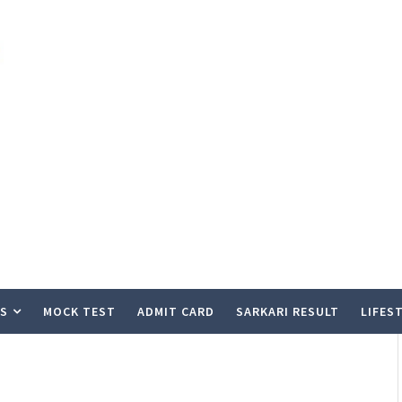
S
MOCK TEST
ADMIT CARD
SARKARI RESULT
LIFES