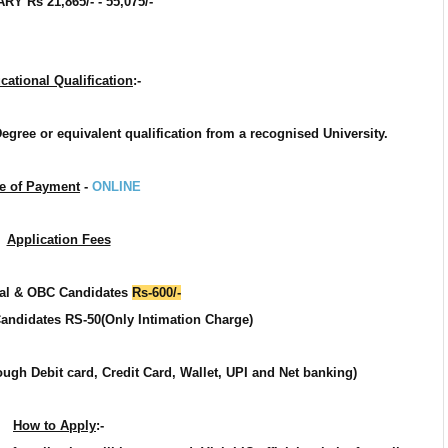
RY Rs 21,865/- - 55,075/-
cational Qualification
:-
gree or equivalent qualification from a recognised University.
e of Payment
-
ONLINE
Application Fees
al &
OBC Candidates
Rs-600/-
andidates RS-50(Only Intimation Charge)
ugh Debit card, Credit Card, Wallet, UPI and Net banking)
How to Apply
:-