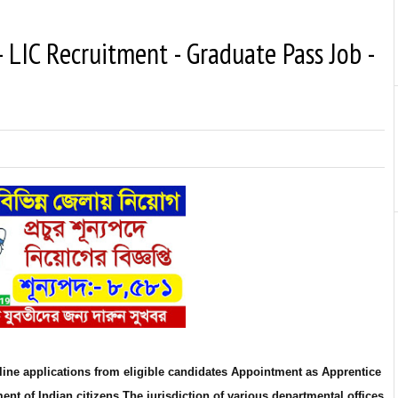
 LIC Recruitment - Graduate Pass Job -
online applications from eligible candidates Appointment as Apprentice
nt of Indian citizens.The jurisdiction of various departmental offices