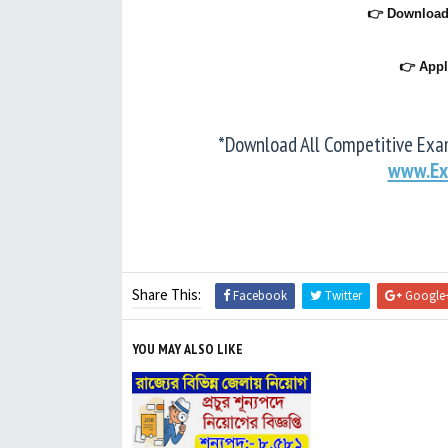
👉 Downloa
👉 Appl
*Download All Competitive Exam
www.Ex
Share This:
Facebook
Twitter
Google
YOU MAY ALSO LIKE