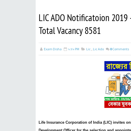
LIC ADO Notificatoion 2019 -
Total Vacancy 8581
Exam Disha
৯:৪৯ PM
Lic
,
Lic Ado
0
Comments
Life Insurance Corporation of India (LIC) invites 
Development Officer for the selection and appointme