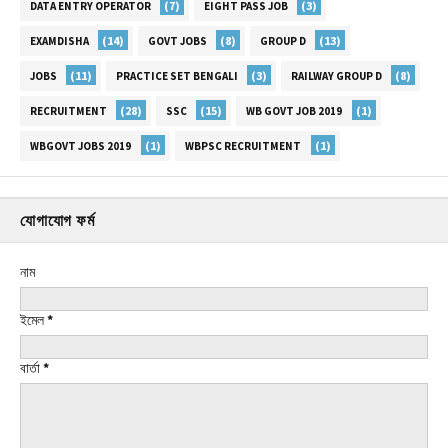
(7)
(3)
DATA ENTRY OPERATOR
EIGHT PASS JOB
(14)
(8)
(13)
EXAMDISHA
GOVT JOBS
GROUP D
(11)
(3)
(8)
JOBS
PRACTICE SET BENGALI
RAILWAY GROUP D
(28)
(15)
(1)
RECRUITMENT
SSC
WB GOVT JOB 2019
(1)
(1)
WBGOVT JOBS 2019
WBPSC RECRUITMENT
যোগাযোগ ফর্ম
নাম
ইমেল
*
বার্তা
*