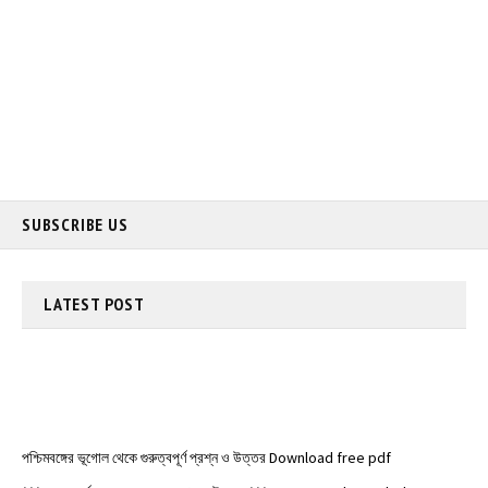
SUBSCRIBE US
LATEST
POST
পশ্চিমবঙ্গের ভূগোল থেকে গুরুত্বপূর্ণ প্রশ্ন ও উত্তর Download free pdf
*** গুরুত্বপূর্ণ জেনারেল নলেজ প্রশ্ন ও উত্তর ***Top General Knowledge MCQ
Question Answers for WBP Constable & SI Exam 2021, WBPSC, SSC