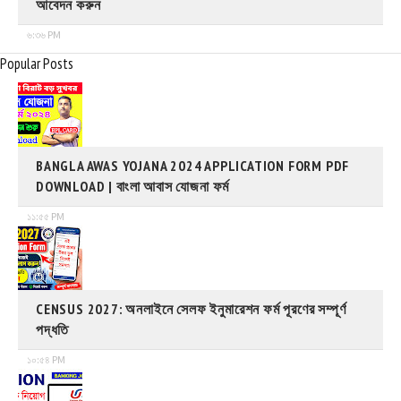
আবেদন করুন
৬:৩৬ PM
Popular Posts
BANGLA AWAS YOJANA 2024 APPLICATION FORM PDF
DOWNLOAD | বাংলা আবাস যোজনা ফর্ম
১১:৫৫ PM
CENSUS 2027: অনলাইনে সেলফ ইনুমারেশন ফর্ম পূরণের সম্পূর্ণ
পদ্ধতি
১০:৫৪ PM