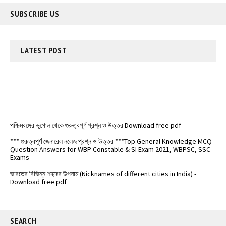
SUBSCRIBE US
LATEST
POST
পশ্চিমবঙ্গের ভূগোল থেকে গুরুত্বপূর্ণ প্রশ্ন ও উত্তর Download free pdf
*** গুরুত্বপূর্ণ জেনারেল নলেজ প্রশ্ন ও উত্তর ***Top General Knowledge MCQ
Question Answers for WBP Constable & SI Exam 2021, WBPSC, SSC
Exams
ভারতের বিভিন্ন শহরের উপনাম (Nicknames of different cities in India) -
Download free pdf
বিভিন্ন দেশের মুদ্রার নাম ও মনে রাখার ট্রিক্স - Names of currencies of different
countries
️ভারতের জাতীয় সড়কপথ এর সম্পূর্ণ তালিকা (Free PDF) - List of National
Highways in India - @Examdisha.in
SEARCH