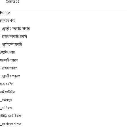
Contact
Home
চাকরির খবর
_কেন্দ্রীয় সরকারি চাকরি
_রাজ্য সরকারি চাকরি
_প্রাইভেট চাকরি
ট্রেন্ডিং খবর
সরকারি প্রকল্প
_রাজ্য প্রকল্প
_কেন্দ্রীয় প্রকল্প
স্কলারশিপ
লাইফস্টাইল
_খেলাধূলা
_রাশিফল
স্টাডি মেটেরিয়াল
_জেনারেল নলেজ