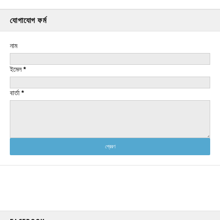
যোগাযোগ ফর্ম
নাম
ইমেল
*
বার্তা
*