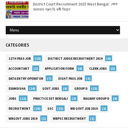
District Court Recruitment 2025 West Bengal : জেলা
আদালতে গ্রুপ ডি কর্মী নিয়োগ
CATEGORIES
(10)
(6)
12TH PASS JOB
DISTRICT JUDGE RECRUITMENT 2019
(1)
(6)
(5)
ACCOUNTANT
APPLICATION FORM
CLERK JOBS
(7)
(3)
DATA ENTRY OPERATOR
EIGHT PASS JOB
(14)
(8)
(13)
EXAMDISHA
GOVT JOBS
GROUP D
(11)
(3)
(8)
JOBS
PRACTICE SET BENGALI
RAILWAY GROUP D
(28)
(15)
(1)
RECRUITMENT
SSC
WB GOVT JOB 2019
(1)
(1)
WBGOVT JOBS 2019
WBPSC RECRUITMENT