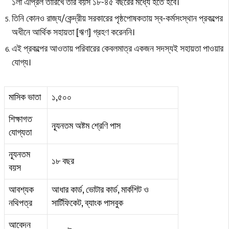
১লা এপ্রিল তারিখে তার বয়স ১৮-৪৫ বছরের মধ্যে হতে হবে।
তিনি কোনও রাজ্য/কেন্দ্রীয় সরকারের পৃষ্ঠপোষকতায় স্ব-কর্মসংস্থান প্রকল্পের
অধীনে আর্থিক সহায়তা [ঋণ] গ্রহণ করেননি।
এই প্রকল্পের আওতায় পরিবারের কেবলমাত্র একজন সদস্যই সহায়তা পাওয়ার
যোগ্য।
মাসিক ভাতা
₹১,৫০০
শিক্ষাগত
ন্যূনতম অষ্টম শ্রেণি পাস
যোগ্যতা
ন্যূনতম
১৮ বছর
বয়স
আবশ্যক
আধার কার্ড, ভোটার কার্ড, মার্কশিট ও
নথিপত্র
সার্টিফিকেট, ব্যাংক পাসবুক
আবেদন